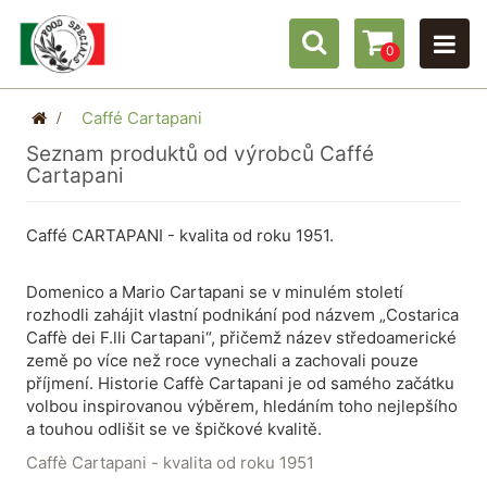
0
>
Caffé Cartapani
Seznam produktů od výrobců Caffé
Cartapani
Caffé CARTAPANI - kvalita od roku 1951.
Domenico a Mario Cartapani se v minulém století
rozhodli zahájit vlastní podnikání pod názvem „Costarica
Caffè dei F.lli Cartapani“, přičemž název středoamerické
země po více než roce vynechali a zachovali pouze
příjmení.
H
istorie Caffè Cartapani je od samého začátku
volbou inspirovanou výběrem, hledáním toho nejlepšího
a touhou odlišit se ve špičkové kvalitě.
Caffè Cartapani - kvalita od roku 1951