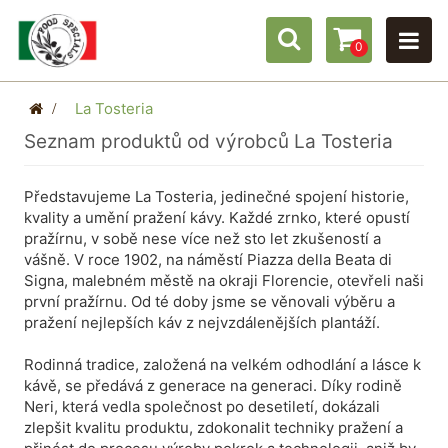
0
>
La Tosteria
Seznam produktů od výrobců La Tosteria
Představujeme La Tosteria, jedinečné spojení historie,
kvality a umění pražení kávy. Každé zrnko, které opustí
pražírnu, v sobě nese více než sto let zkušeností a
vášně.
V roce 1902, na náměstí Piazza della Beata di
Signa, malebném městě na okraji Florencie, otevřeli naši
první pražírnu. Od té doby jsme se věnovali výběru a
pražení nejlepších káv z nejvzdálenějších plantáží.
Rodinná tradice, založená na velkém odhodlání a lásce k
kávě, se předává z generace na generaci. Díky rodině
Neri, která vedla společnost po desetiletí, dokázali
zlepšit kvalitu produktu, zdokonalit techniky pražení a