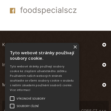
foodspecialscz
Kontakt
×
Tyto webové stránky používají
soubory cookie.
Informace
Tyto webové stránky používají soubory
cookie ke zlepšení uživatelského zážitku.
Používáním našich webových stránek
souhlasíte se všemi soubory cookie v souladu
Můj účet
s našimi zásadami používání souborů cookie.
Více informací
VÝKONOVÉ SOUBORY
SOUBORY CÍLENÍ
© Copyright | All Rights Reserved | Powered by
COFIS CZ, s.r.o.