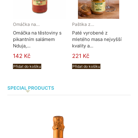
Omáčka na...
Paštika z...
Tos
Omáčka na těstoviny s
Paté vyrobené z
Ch
pikantním salámem
mletého masa nejvyšší
při
Nduja,...
kvality a...
jat
142 Kč
221 Kč
16
Přidat do košíku
Přidat do košíku
Při
SPECIAL PRODUCTS