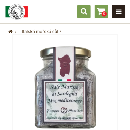
0
>
Italská mořská sůl
>