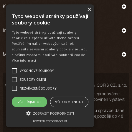
Kontakt
×
Tyto webové stránky používají
soubory cookie.
Informace
Tyto webové stránky používají soubory
cookie ke zlepšení uživatelského zážitku.
Používáním našich webových stránek
souhlasíte se všemi soubory cookie v souladu
Můj účet
s našimi zásadami používání souborů cookie.
Více informací
VÝKONOVÉ SOUBORY
SOUBORY CÍLENÍ
© Copyright | All Rights Reserved | Powered by
COFIS CZ, s.r.o.
NEZAŘAZENÉ SOUBORY
Osobám mladším 18 let alkoholické nápoje neprodáváme.
Podle zákona o evidenci tržeb je prodávající povinen vystavit
VŠE PŘIJMOUT
VŠE ODMÍTNOUT
kupujícímu účtenku.
Zároveň je povinen zaevidovat přijatou tržbu u správce daně
ZOBRAZIT PODROBNOSTI
online; v případě technického výpadku pak nejpozději do 48
hodin.
POWERED BY COOKIE-SCRIPT