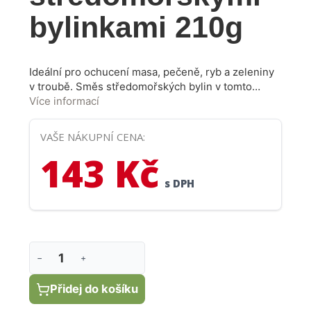
bylinkami 210g
Ideální pro ochucení masa, pečeně, ryb a zeleniny
v troubě. Směs středomořských bylin v tomto
produktu je bohatá nejen na chuť, ale také na
Více informací
vitamíny a minerální soli s vynikajícími
antioxidačními vlastnostmi. Směs je extrémně
VAŠE NÁKUPNÍ CENA:
univerzální a hodí se téměř ke každému
143 Kč
pokrmu. Prvotřídní mořská sůl, která se získává
přirozeným procesem odpařování mořské vody.
s DPH
−
+
Přidej do košíku