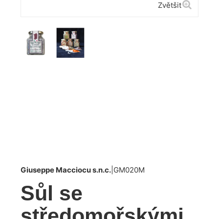
Zvětšit
Giuseppe Macciocu s.n.c.
|
GM020M
Sůl se
středomořskými