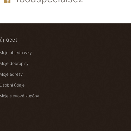
ůj účet
Moje objednávky
Moje dobropisy
Moje adresy
Osobní údaje
Moje slevové kupóny