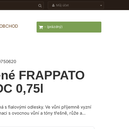
Můj účet
OOBCHOD
-
(prázdný)
0750620
vené FRAPPATO
OC 0,75l
á s fialovými odlesky. Ve vůni příjemně vyzní
aci s ovocnou vůní a tóny třešně, růže a
entuje lehkým, živým a vyváženým způsobem.
 masu a lehce kořeněným sýrům.