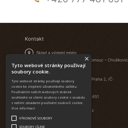
Kontakt
Sklad a výdejní místo:
×
Železniční 548/4B, 772 00 Olomouc – Chválkovi
Tyto webové stránky používají
soubory cookie.
Food specials s.r.o.
Vyšehradská 1349/2, 128 00 Praha 2, IČ:
Tyto webové stránky používají soubory
05622816
cookie ke zlepšení uživatelského zážitku.
Používáním našich webových stránek
Zavolejte nám:
+420 777 481 651
souhlasíte se všemi soubory cookie v souladu
s našimi zásadami používání souborů cookie.
Více informací
E-mail:
eshop@foodspecials.cz
VÝKONOVÉ SOUBORY
SOUBORY CÍLENÍ