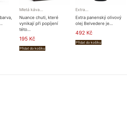
Mletá káva...
Extra...
 barva,
Nuance chuti, které
Extra panenský olivový
..
vynikají při popíjení
olej Belvedere je...
této...
492 Kč
195 Kč
Přidat do košíku
Přidat do košíku