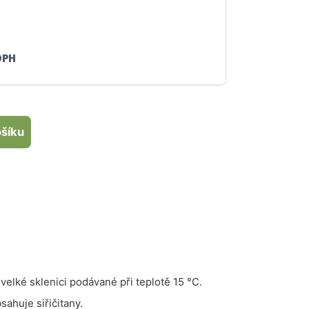
DPH
ošíku
velké sklenici podávané při teplotě 15 °C.
sahuje siřičitany.