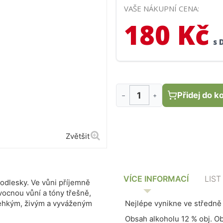
VAŠE NÁKUPNÍ CENA:
180 Kč
s 
Přidej do k
−
+
Zvětšit
VÍCE INFORMACÍ
LIST
 odlesky. Ve vůni příjemně
vocnou vůní a tóny třešně,
 lehkým, živým a vyváženým
Nejlépe vynikne ve středně 
Obsah alkoholu 12 % obj. Ob