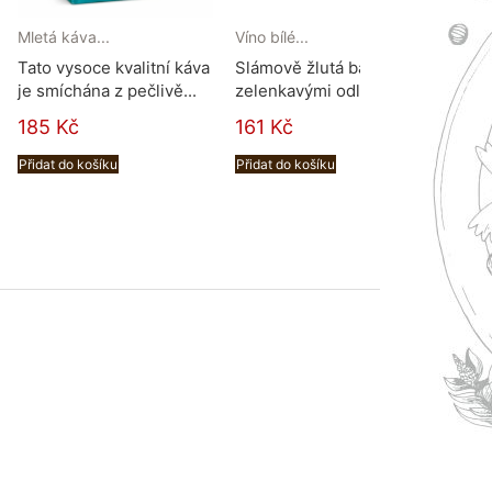
Mletá káva...
Víno bílé...
Víno 
Tato vysoce kvalitní káva
Slámově žlutá barva se
Barv
je smíchána z pečlivě...
zelenkavými odlesky, s...
červe
odstí
185 Kč
161 Kč
165
Přidat do košíku
Přidat do košíku
Přidat