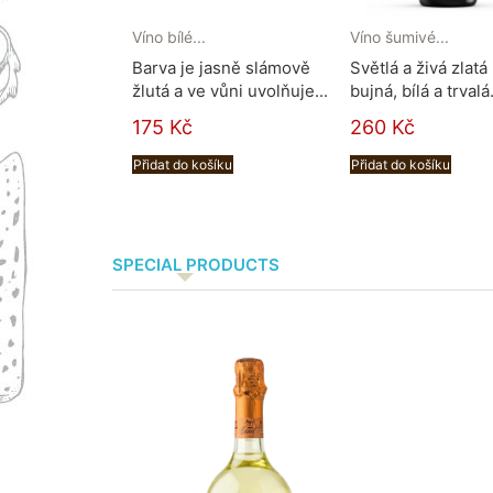
Víno bílé...
Víno šumivé...
Barva je jasně slámově
Světlá a živá zlatá
žlutá a ve vůni uvolňuje...
bujná, bílá a trvalá.
175 Kč
260 Kč
Přidat do košíku
Přidat do košíku
SPECIAL PRODUCTS