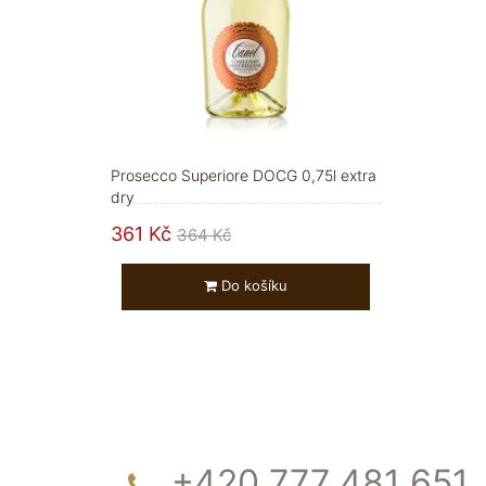
Prosecco Superiore DOCG 0,75l extra
dry
361 Kč
364 Kč
Do košíku
+420 777 481 651