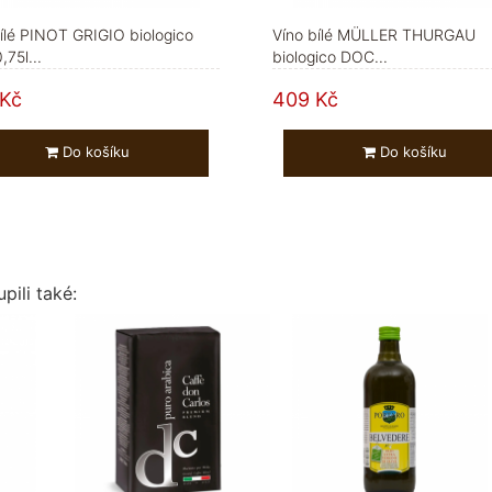
ílé PINOT GRIGIO biologico
Víno bílé MÜLLER THURGAU
75l...
biologico DOC...
Kč
409 Kč
Do košíku
Do košíku
pili také: