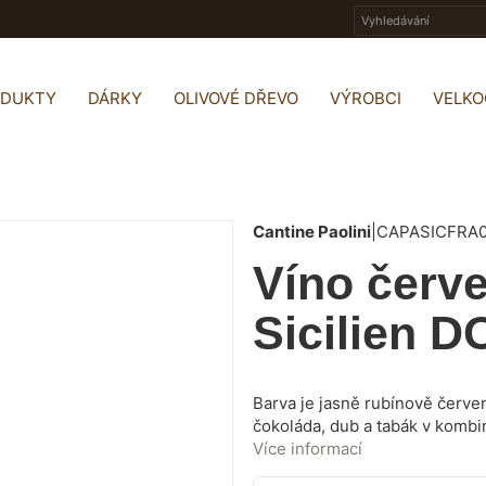
ODUKTY
DÁRKY
OLIVOVÉ DŘEVO
VÝROBCI
VELK
Cantine Paolini
|
CAPASICFRA
Víno čer
Sicilien D
Barva je jasně rubínově červen
čokoláda, dub a tabák v kombin
medu, která se na patře prez
Více informací
Ideální k bílému i červenému