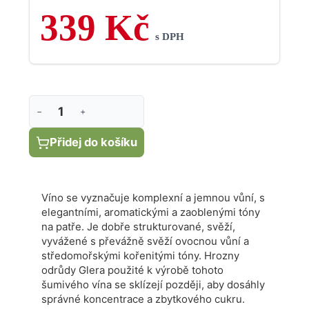
aby dosáhly správné koncentrace a zbytkového
339 Kč
cukru.
s DPH
−
+
Přidej do košíku
Víno se vyznačuje komplexní a jemnou vůní, s
elegantními, aromatickými a zaoblenými tóny
na patře. Je d
obře strukturované, svěží,
vyvážené s převážně svěží ovocnou vůní a
středomořskými kořenitými tóny. Hrozny
odrůdy Glera použité k výrobě tohoto
šumivého vína se sklízejí později, aby dosáhly
správné koncentrace a zbytkového cukru.