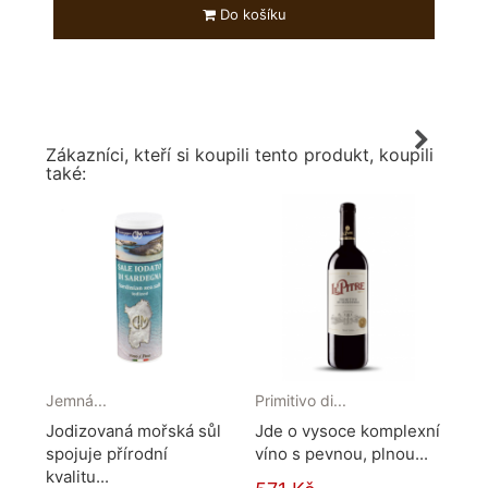
Do košíku
Zákazníci, kteří si koupili tento produkt, koupili
také:
Jemná...
Primitivo di...
Gris
Jodizovaná mořská sůl
Jde o vysoce komplexní
Krá
spojuje přírodní
víno s pevnou, plnou...
Pa
kvalitu...