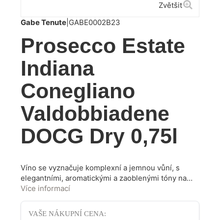
Zvětšit
Gabe Tenute
|
GABE0002B23
Prosecco Estate
Indiana
Conegliano
Valdobbiadene
DOCG Dry 0,75l
Víno se vyznačuje komplexní a jemnou vůní, s
elegantními, aromatickými a zaoblenými tóny na
patře. Je dobře strukturované, svěží, vyvážené s
Více informací
převážně svěží ovocnou vůní a středomořskými
kořenitými tóny. Hrozny odrůdy Glera použité k
VAŠE NÁKUPNÍ CENA:
výrobě tohoto šumivého vína se sklízejí později,