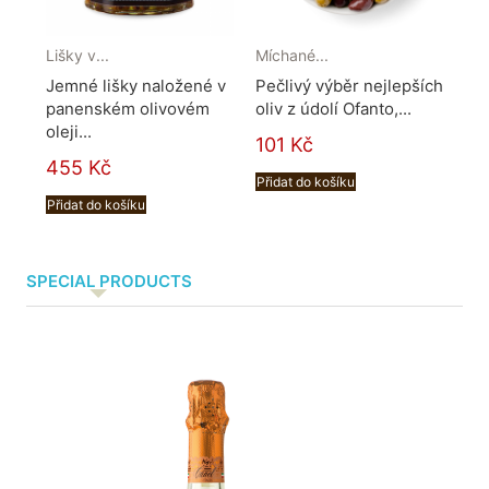
Lišky v...
Míchané...
Gris
Jemné lišky naložené v
Pečlivý výběr nejlepších
Uži
panenském olivovém
oliv z údolí Ofanto,...
lah
oleji...
101 Kč
10
455 Kč
Přidat do košíku
Při
Přidat do košíku
SPECIAL PRODUCTS