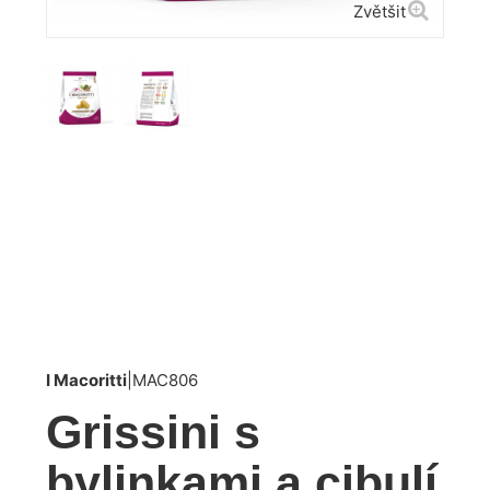
Zvětšit
I Macoritti
|
MAC806
Grissini s
bylinkami a cibulí