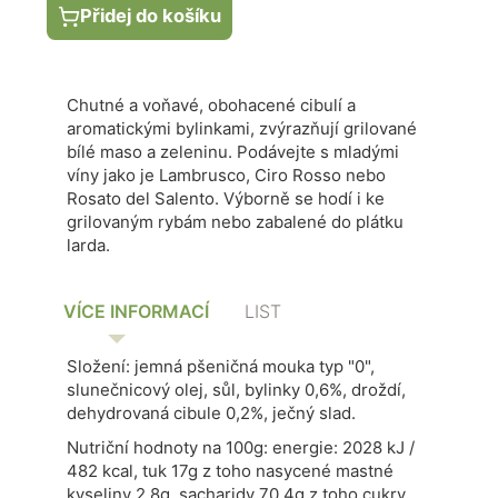
Přidej do košíku
Chutné a voňavé, obohacené cibulí a
aromatickými bylinkami, zvýrazňují grilované
bílé maso a zeleninu. Podávejte s mladými
víny jako je Lambrusco, Ciro Rosso nebo
Rosato del Salento. Výborně se hodí i ke
grilovaným rybám nebo zabalené do plátku
larda.
VÍCE INFORMACÍ
LIST
Složení: jemná pšeničná mouka typ "0",
slunečnicový olej, sůl, bylinky 0,6%, droždí,
dehydrovaná cibule 0,2%, ječný slad.
Nutriční hodnoty na 100g: energie: 2028 kJ /
482 kcal, tuk 17g z toho nasycené mastné
kyseliny 2,8g, sacharidy 70,4g z toho cukry