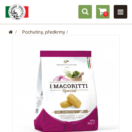
0
>
Pochutiny, předkrmy
>