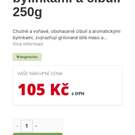
250g
Chutné a voňavé, obohacené cibulí a aromatickými
bylinkami, zvýrazňují grilované bílé maso a
zeleninu. Podávejte s mladými víny jako je
Více informací
Lambrusco, Ciro Rosso nebo Rosato del Salento.
Výborně se hodí i ke grilovaným rybám nebo
Vegetarián
zabalené do plátku larda.
VAŠE NÁKUPNÍ CENA:
105 Kč
s DPH
−
+