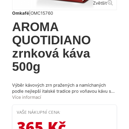
Zvětšit
Omkafé
|
OMC15760
AROMA
QUOTIDIANO
zrnková káva
500g
Výběr kávových zrn pražených a namíchaných
podle nejlepší italské tradice pro voňavou kávu s
bohatou a silnou vůní. Aroma s nádechem tmavé
Více informací
čokolády a kaštanu. Všechny směsi jsou praženy v
tradiční bubnové pražičce a baleny tak, aby byla
VAŠE NÁKUPNÍ CENA:
zachována vůně a svěžest. Kvalita kávy je neustále
365 Kč
kontrolována od nákupu až po prodej. Omkafé
využívá 100% energie z obnovitelných zdrojů.