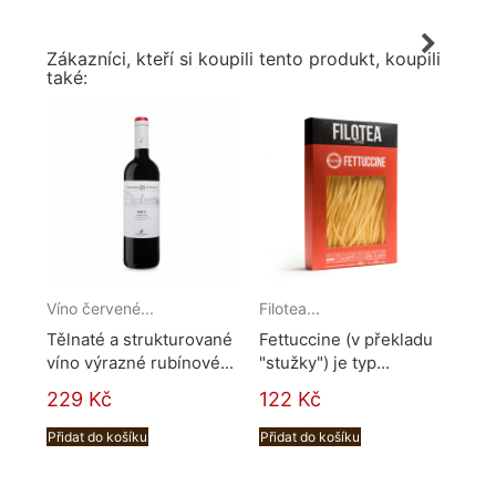
Zákazníci, kteří si koupili tento produkt, koupili
také:
Víno červené...
Filotea...
Mýd
Tělnaté a strukturované
Fettuccine (v překladu
Tm
víno výrazné rubínové...
"stužky") je typ...
obs
229 Kč
122 Kč
Při
Přidat do košíku
Přidat do košíku