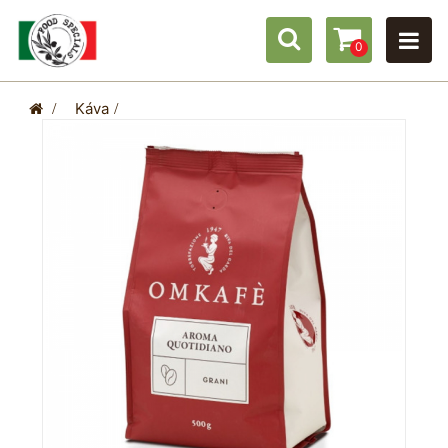
0
>
Káva
>