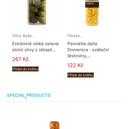
Pici
Pic
zn
špa
70
Olivy Bella...
Filotea...
Extrémně velké zelené
Pennette della
Při
stolní olivy z oblasti...
Domenica - sváteční
těstoviny,...
267 Kč
122 Kč
Přidat do košíku
Přidat do košíku
SPECIAL PRODUCTS