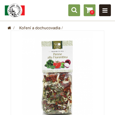
0
>
Koření a dochucovadla
>