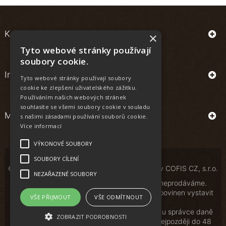
Kontakt
×
Tyto webové stránky používají
soubory cookie.
Informace
Tyto webové stránky používají soubory
cookie ke zlepšení uživatelského zážitku.
Používáním našich webových stránek
souhlasíte se všemi soubory cookie v souladu
Můj účet
s našimi zásadami používání souborů cookie.
Více informací
VÝKONOVÉ SOUBORY
SOUBORY CÍLENÍ
© Copyright | All Rights Reserved | Powered by
COFIS CZ, s.r.o.
NEZAŘAZENÉ SOUBORY
Osobám mladším 18 let alkoholické nápoje neprodáváme.
Podle zákona o evidenci tržeb je prodávající povinen vystavit
VŠE PŘIJMOUT
VŠE ODMÍTNOUT
kupujícímu účtenku.
Zároveň je povinen zaevidovat přijatou tržbu u správce daně
ZOBRAZIT PODROBNOSTI
online; v případě technického výpadku pak nejpozději do 48