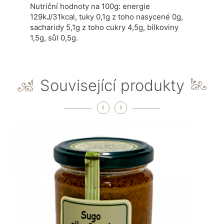
Nutriční hodnoty na 100g: energie
129kJ/31kcal, tuky 0,1g z toho nasycené 0g,
sacharidy 5,1g z toho cukry 4,5g, bílkoviny
1,5g, sůl 0,5g.
Související produkty
‹
›