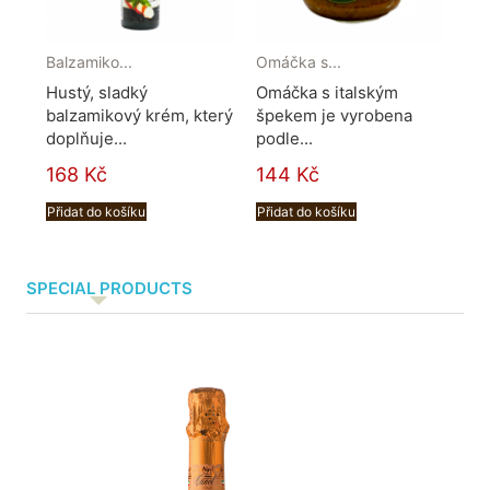
Balzamiko...
Omáčka s...
Riz
Hustý, sladký
Omáčka s italským
Ch
balzamikový krém, který
špekem je vyrobena
riz
doplňuje...
podle...
můž
168 Kč
144 Kč
Přidat do košíku
Přidat do košíku
SPECIAL PRODUCTS