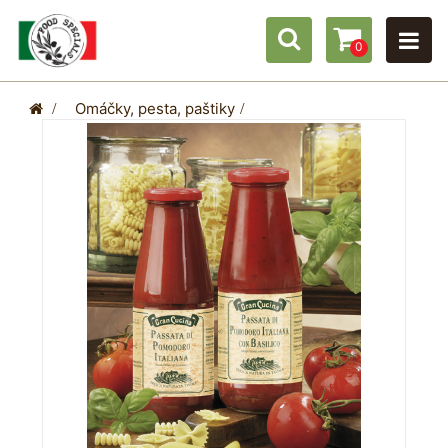
0
>
Omáčky, pesta, paštiky
>