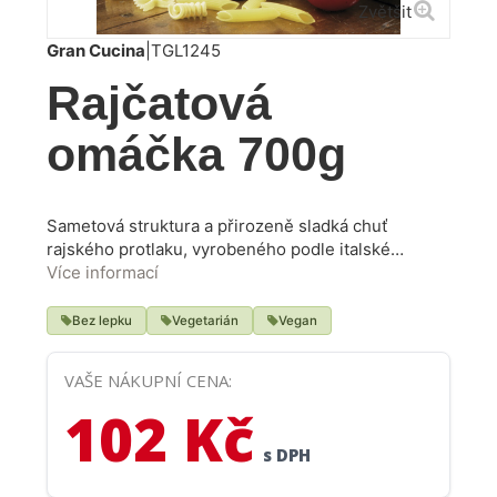
Zvětšit
Gran Cucina
|
TGL1245
Rajčatová
omáčka 700g
Sametová struktura a přirozeně sladká chuť
rajského protlaku, vyrobeného podle italské
kulinářské tradice. Zdravá a zralá rajčata dodávají
Více informací
tomuto produktu jasně červenou barvu a
charakteristickou chuť. Ideální pro přípravu omáček
Bez lepku
Vegetarián
Vegan
a pokrmů jako jsou vejce, bílé maso a rybí pokrmy.
VAŠE NÁKUPNÍ CENA:
102 Kč
s DPH