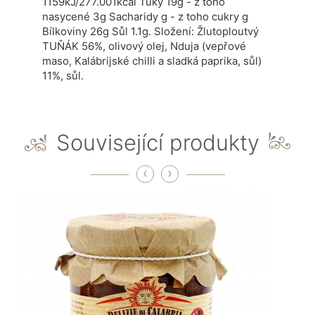
1159kJ/277.001kcal Tuky 19g - z toho
nasycené 3g Sacharidy g - z toho cukry g
Bílkoviny 26g Sůl 1.1g. Složení: Žlutoploutvý
TUŇÁK 56%, olivový olej, Nduja (vepřové
maso, Kalábrijské chilli a sladká paprika, sůl)
11%, sůl.
Související produkty
‹
›