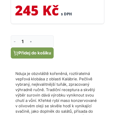
245 Kč
hodí k vynikající svačině, jako doplněk do salátů,
přísada do těstovin a dalších originálních receptů.
s DPH
−
+
Přidej do košíku
Nduja je obzvláště kořeněná, roztíratelná
vepřová klobása z oblasti Kalábrie.
Pečlivě
vybraný, nejkvalitnější tuňák, zpracovaný
výhradně ručně
. T
radiční receptura a skvělý
výběr surovin dává výrobku vyniknout svou
chutí a vůní.
Křehké rybí maso konzervované
v olivovém oleji se skvěle hodí k vynikající
svačině, jako doplněk do salátů, přísada do