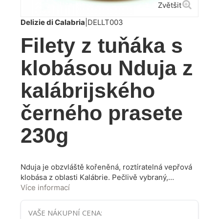
Zvětšit
Delizie di Calabria
|
DELLT003
Filety z tuňáka s
klobásou Nduja z
kalábrijského
černého prasete
230g
Nduja je obzvláště kořeněná, roztíratelná vepřová
klobása z oblasti Kalábrie. Pečlivě vybraný,
nejkvalitnější tuňák, zpracovaný výhradně
Více informací
ručně. Tradiční receptura a skvělý výběr surovin
dává výrobku vyniknout svou chutí a vůní. Křehké
VAŠE NÁKUPNÍ CENA:
rybí maso konzervované v olivovém oleji se skvěle