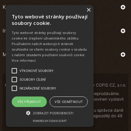
Kontakt
×
Tyto webové stránky používají
soubory cookie.
Informace
Tyto webové stránky používají soubory
cookie ke zlepšení uživatelského zážitku.
Používáním našich webových stránek
souhlasíte se všemi soubory cookie v souladu
Můj účet
s našimi zásadami používání souborů cookie.
Více informací
VÝKONOVÉ SOUBORY
SOUBORY CÍLENÍ
© Copyright | All Rights Reserved | Powered by
COFIS CZ, s.r.o.
NEZAŘAZENÉ SOUBORY
Osobám mladším 18 let alkoholické nápoje neprodáváme.
Podle zákona o evidenci tržeb je prodávající povinen vystavit
VŠE PŘIJMOUT
VŠE ODMÍTNOUT
kupujícímu účtenku.
Zároveň je povinen zaevidovat přijatou tržbu u správce daně
ZOBRAZIT PODROBNOSTI
online; v případě technického výpadku pak nejpozději do 48
hodin.
POWERED BY COOKIE-SCRIPT