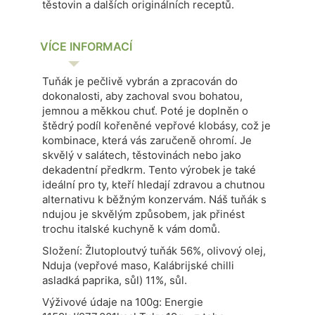
těstovin a dalších originálních receptů.
VÍCE INFORMACÍ
Tuňák je pečlivě vybrán a zpracován do
dokonalosti, aby zachoval svou bohatou,
jemnou a měkkou chuť. Poté je doplněn o
štědrý podíl kořeněné vepřové klobásy, což je
kombinace, která vás zaručeně ohromí.
Je
skvělý v salátech, těstovinách nebo jako
dekadentní předkrm. Tento výrobek je také
ideální pro ty, kteří hledají zdravou a chutnou
alternativu k běžným konzervám.
Náš tuňák s
ndujou je skvělým způsobem, jak přinést
trochu italské kuchyně k vám domů.
Složení: Žlutoploutvý tuňák 56%, olivový olej,
Nduja (vepřové maso, Kalábrijské chilli
asladká paprika, sůl) 11%, sůl.
Výživové údaje na 100g: Energie