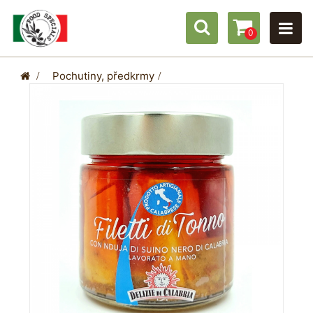
0
>
Pochutiny, předkrmy
>