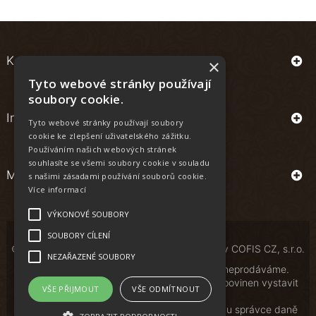
Kontakt
×
Tyto webové stránky používají
soubory cookie.
Informace
Tyto webové stránky používají soubory
cookie ke zlepšení uživatelského zážitku.
Používáním našich webových stránek
souhlasíte se všemi soubory cookie v souladu
Můj účet
s našimi zásadami používání souborů cookie.
Více informací
VÝKONOVÉ SOUBORY
SOUBORY CÍLENÍ
© Copyright | All Rights Reserved | Powered by
COFIS CZ, s.r.o.
NEZAŘAZENÉ SOUBORY
Osobám mladším 18 let alkoholické nápoje neprodáváme.
Podle zákona o evidenci tržeb je prodávající povinen vystavit
VŠE PŘIJMOUT
VŠE ODMÍTNOUT
kupujícímu účtenku.
Zároveň je povinen zaevidovat přijatou tržbu u správce daně