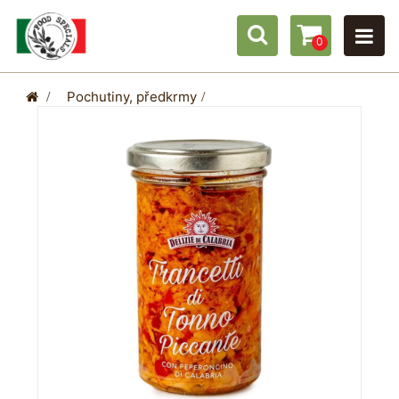
0
>
Pochutiny, předkrmy
>