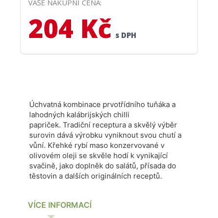
VAŠE NÁKUPNÍ CENA:
204 Kč
s DPH
Úchvatná kombinace prvotřídního tuňáka a
lahodných kalábrijských chilli
papriček.
T
radiční receptura a skvělý výběr
surovin dává výrobku vyniknout svou chutí a
vůní.
Křehké rybí maso konzervované v
olivovém oleji se skvěle hodí k vynikající
svačině, jako doplněk do salátů, přísada do
těstovin a dalších originálních receptů.
VÍCE INFORMACÍ