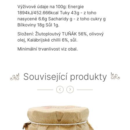
Výživové údaje na 100g: Energie
1894kJ/452.666kcal Tuky 43g - z toho
nasycené 6.6g Sacharidy g - z toho cukry g
Bílkoviny 18g Sůl 1g.
Složení: Žlutoploutvý TUŇÁK 56%, olivový
olej, Kalábrijské chilli 6%, sůl.
Minimální trvanlivost viz obal.
Související produkty
‹
›