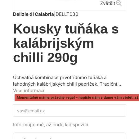
Zvětšit
Delizie di Calabria
|
DELLT030
Kousky tuňáka s
kalábrijským
chilli 290g
Úchvatná kombinace prvotřídního tuňáka a
lahodných kalábrijských chilli papriček. Tradiční
receptura a skvělý výběr surovin dává výrobku
Více informací
vyniknout svou chutí a vůní. Křehké rybí maso
Momentálně máme prázdný regál – napište nám a dáme vám vědět, až 
konzervované v olivovém oleji se skvěle hodí k
vynikající svačině, jako doplněk do salátů, přísada
do těstovin a dalších originálních receptů.
Informujte mě, až bude k dispozici