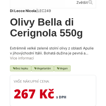
Zvětšit
Di Lecce Nicola
|
LEC249
Olivy Bella di
Cerignola 550g
Extrémně velké zelené stolní olivy z oblasti Apulie
v jihovýchodní Itálii. Bohatá dužina je pevná a
šťavnatá, zatímco chuť je znatelně jemná a
Více informací
příjemná, protože velké olivy vytvářejí velkorysý
zážitek z jídla. Někdy je považována za „olivu pro
Bez lepku
Vegetarián
Vegan
začátečníky“. Zkuste je na olivovém oleji jemně
orestovat s rozmarýnem, trochou citronové kůry a
VAŠE NÁKUPNÍ CENA:
celými stroužky česneku a podávejte po
267 Kč
vychladnutí.
s DPH