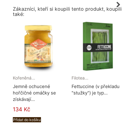
Zákazníci, kteří si koupili tento produkt, koupili
také:
Kořeněná...
Filotea...
Gris
Jemně ochucené
Fettuccine (v překladu
Ma
hořčičné omáčky se
"stužky") je typ...
raj
získávají...
pap
134 Kč
26
Přidat do košíku
Při