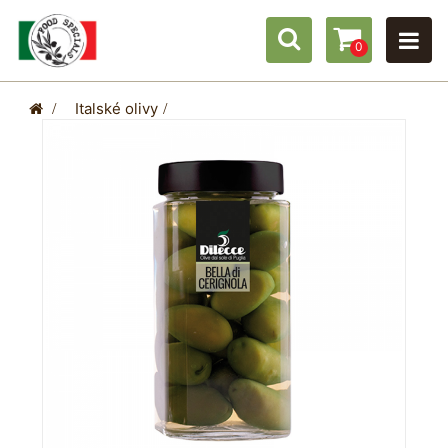
0
>
Italské olivy
>