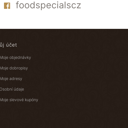
foodspecialscz
ůj účet
Moje objednávky
Moje dobropisy
Moje adresy
Osobní údaje
Moje slevové kupóny