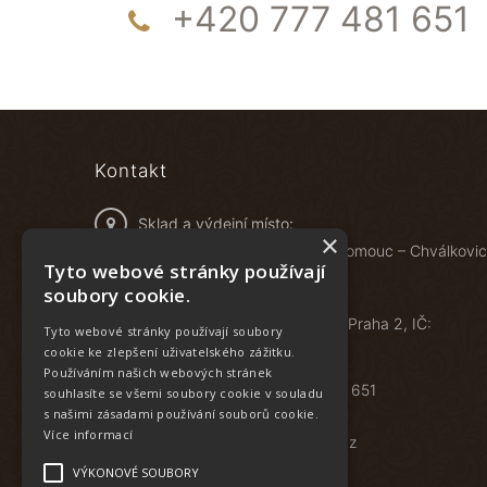
+420 777 481 651
Kontakt
Sklad a výdejní místo:
×
Železniční 548/4B, 772 00 Olomouc – Chválkovi
Tyto webové stránky používají
soubory cookie.
Food specials s.r.o.
Vyšehradská 1349/2, 128 00 Praha 2, IČ:
Tyto webové stránky používají soubory
05622816
cookie ke zlepšení uživatelského zážitku.
Používáním našich webových stránek
Zavolejte nám:
+420 777 481 651
souhlasíte se všemi soubory cookie v souladu
s našimi zásadami používání souborů cookie.
Více informací
E-mail:
eshop@foodspecials.cz
VÝKONOVÉ SOUBORY