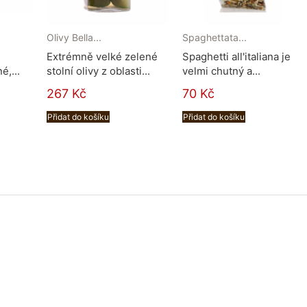
Olivy Bella...
Spaghettata...
Extrémně velké zelené
Spaghetti all'italiana je
é,...
stolní olivy z oblasti...
velmi chutný a...
267 Kč
70 Kč
Přidat do košíku
Přidat do košíku