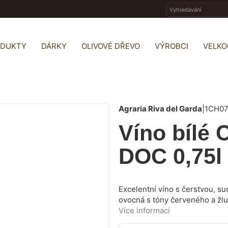
ODUKTY
DÁRKY
OLIVOVÉ DŘEVO
VÝROBCI
VELK
Agraria Riva del Garda
|
1CH0
Víno bíl
DOC 0,75
Excelentní víno s čerstvou, su
ovocná s tóny červeného a žlu
plodů. Ideální jako aperitiv, s
Více informací
tvrdé a zrající sýry.