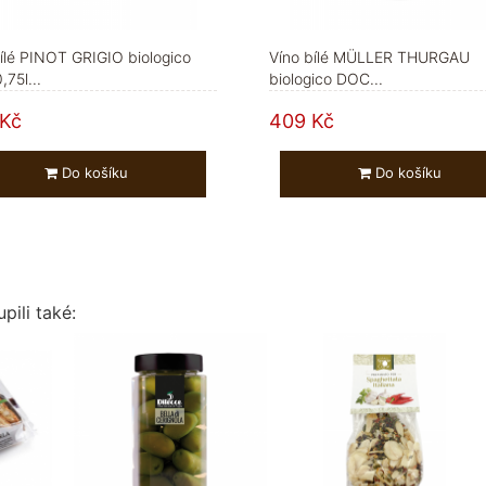
ílé PINOT GRIGIO biologico
Víno bílé MÜLLER THURGAU
75l...
biologico DOC...
Kč
409 Kč
Do košíku
Do košíku
pili také: