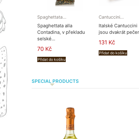
Spaghettata...
Cantuccini...
Spaghettata alla
Italské Cantuccini
Contadina, v překladu
jsou dvakrát pečen
selské...
131 Kč
70 Kč
Přidat do košíku
Přidat do košíku
SPECIAL PRODUCTS