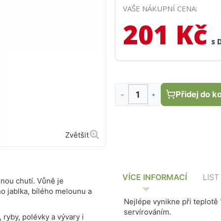
VAŠE NÁKUPNÍ CENA:
201 Kč
s 
Přidej do k
−
+
Zvětšit
VÍCE INFORMACÍ
LIST
nou chutí. Vůně je
o jablka, bílého melounu a
Nejlépe vynikne při teplotě
servírováním.
, ryby, polévky a vývary i