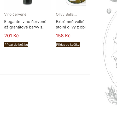
Víno červené...
Olivy Bella...
Penne
Elegantní víno červené
Extrémně velké zelené
Arra
až granátové barvy s...
stolní olivy z oblasti...
itals
201 Kč
158 Kč
70 
Přidat do košíku
Přidat do košíku
Přidat