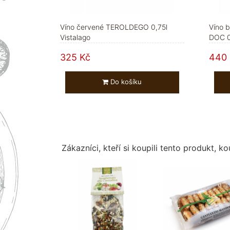
Víno červené TEROLDEGO 0,75l
Víno b
Vistalago
DOC 0,
325 Kč
440 
Do košíku
Zákazníci, kteří si koupili tento produkt, kou