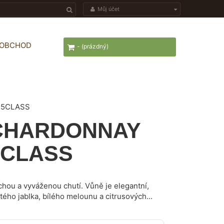
Můj účet
OOBCHOD
-
(prázdný)
75CLASS
é CHARDONNAY
l CLASS
chou a vyváženou chutí. Vůně je elegantní,
tého jablka, bílého melounu a citrusových
kvěle doplní předkrmy, ryby, polévky a vývary i