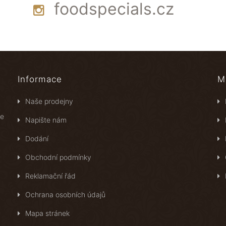
foodspecials.cz
Informace
M
Naše prodejny
ce
Napište nám
Dodání
Obchodní podmínky
Reklamační řád
Ochrana osobních údajů
Mapa stránek