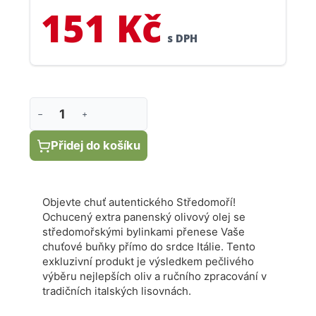
151 Kč
s DPH
−
+
Přidej do košíku
Objevte chuť autentického Středomoří!
O
chucený extra panenský olivový olej se
středomořskými bylinkami přenese Vaše
chuťové buňky přímo do srdce Itálie. Tento
exkluzivní produkt je výsledkem pečlivého
výběru nejlepších oliv a ručního zpracování v
tradičních italských lisovnách.