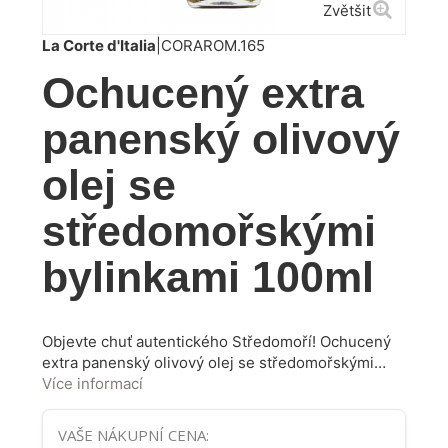
Zvětšit
La Corte d'Italia
|
CORAROM.165
Ochucený extra
panenský olivový
olej se
středomořskými
bylinkami 100ml
Objevte chuť autentického Středomoří! Ochucený
extra panenský olivový olej se středomořskými
bylinkami přenese Vaše chuťové buňky přímo do
Více informací
srdce Itálie. Tento exkluzivní produkt je výsledkem
pečlivého výběru nejlepších oliv a ručního
VAŠE NÁKUPNÍ CENA:
zpracování v tradičních italských lisovnách.