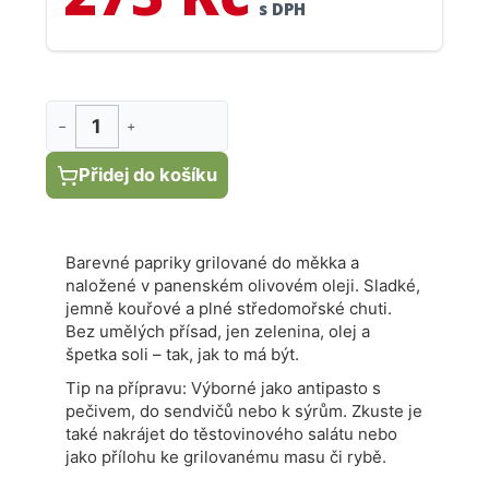
s DPH
−
+
Přidej do košíku
Barevné papriky grilované do měkka a
naložené v panenském olivovém oleji. Sladké,
jemně kouřové a plné středomořské chuti.
Bez umělých přísad, jen zelenina, olej a
špetka soli – tak, jak to má být.
Tip na přípravu: Výborné jako antipasto s
pečivem, do sendvičů nebo k sýrům. Zkuste je
také nakrájet do těstovinového salátu nebo
jako přílohu ke grilovanému masu či rybě.