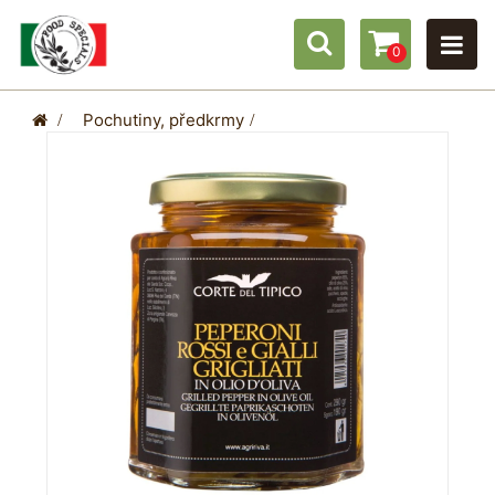
0
>
Pochutiny, předkrmy
>