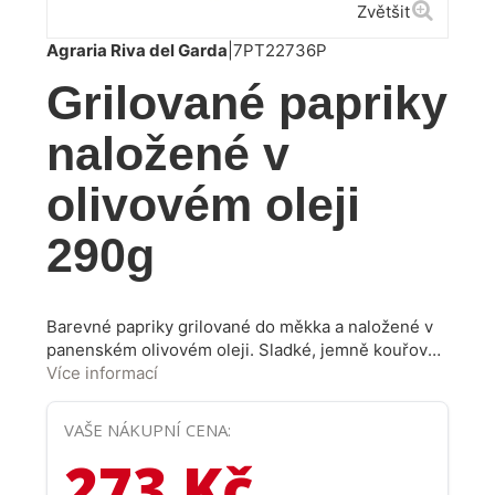
Zvětšit
Agraria Riva del Garda
|
7PT22736P
Grilované papriky
naložené v
olivovém oleji
290g
Barevné papriky grilované do měkka a naložené v
panenském olivovém oleji. Sladké, jemně kouřové
a plné středomořské chuti. Bez umělých přísad, jen
Více informací
zelenina, olej a špetka soli – tak, jak to má být. Tip
na přípravu: Výborné jako antipasto s pečivem, do
VAŠE NÁKUPNÍ CENA:
sendvičů nebo k sýrům. Zkuste je také nakrájet do
273 Kč
těstovinového salátu nebo jako přílohu ke
grilovanému masu či rybě.