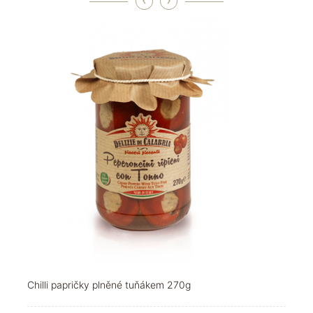
‹
›
Chilli papričky plněné tuňákem 270g