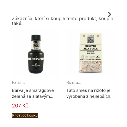
Zákazníci, kteří si koupili tento produkt, koupili
také:
Extra...
Rizoto...
Kar
Barva je smaragdově
Tato směs na rizoto je
Chu
zelená se zlatavým...
vyrobena z nejlepších...
jak
207 Kč
48
Přidat do košíku
Při