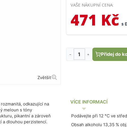
koláč s vejci, špenátem a slanin
VAŠE NÁKUPNÍ CENA:
471 Kč
s 
Přidej do k
−
+
Zvětšit
VÍCE INFORMACÍ
 rozmanitá, odkazující na
ílý meloun s tóny
kturu, pikantní a zároveň
Podávejte při 12 °C ve stře
í a dlouhou perzistencí.
Obsah alkoholu 13,35 % obj