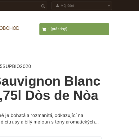
Můj účet
OOBCHOD
-
(prázdný)
5SUPBIO2020
 Sauvignon Blanc
,75l Dòs de Nòa
ě je bohatá a rozmanitá, odkazující na
lé citrusy a bílý meloun s tóny aromatických
kturu, pikantní a zároveň jemnou, svěží a
 dlouhou perzistencí. Výborně doplní slaný