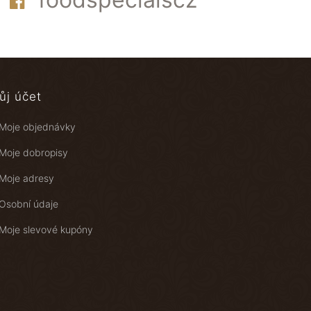
ůj účet
Moje objednávky
Moje dobropisy
Moje adresy
Osobní údaje
Moje slevové kupóny