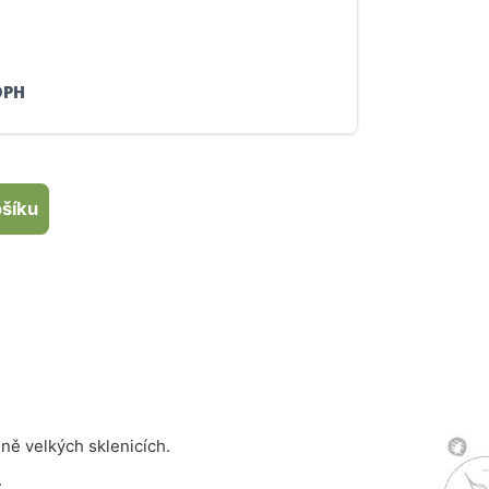
ou, rizoto s krevetami i filet ze pstruha.
DPH
ošíku
dně velkých sklenicích.
.