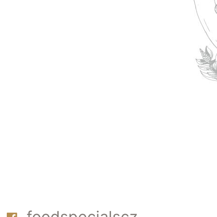
foodspecialscz