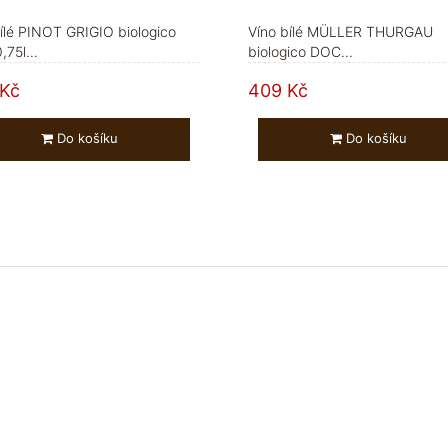
ílé PINOT GRIGIO biologico
Víno bílé MÜLLER THURGAU
75l...
biologico DOC...
Kč
409 Kč
Do košíku
Do košíku