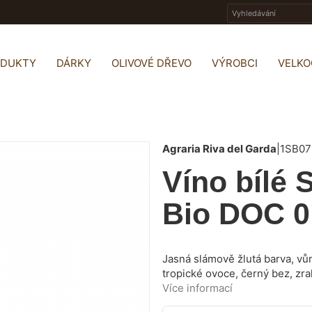
ODUKTY
DÁRKY
OLIVOVÉ DŘEVO
VÝROBCI
VELK
Agraria Riva del Garda
|
1SB07
Víno bílé
Bio DOC 0
Jasná slámově žlutá barva, vůn
tropické ovoce, černý bez, zra
bylin a medu. Má decentní stru
Více informací
šťavnatou s mírnou kyselostí a