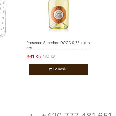
Prosecco Superiore DOCG 0,75l extra
dry
361 Kč
364 Kč
Do košíku
+420 777 481 651