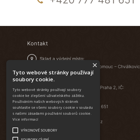
Kontakt
Sklad a výdejní místo:
×
Železniční 548/4B, 772 00 Olomouc – Chválkovi
Tyto webové stránky používají
soubory cookie.
Food specials s.r.o.
Vyšehradská 1349/2, 128 00 Praha 2, IČ:
Tyto webové stránky používají soubory
05622816
cookie ke zlepšení uživatelského zážitku.
Používáním našich webových stránek
Zavolejte nám:
+420 777 481 651
souhlasíte se všemi soubory cookie v souladu
s našimi zásadami používání souborů cookie.
Více informací
E-mail:
eshop@foodspecials.cz
VÝKONOVÉ SOUBORY
SOUBORY CÍLENÍ