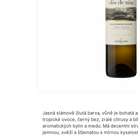
Jasná slámově žlutá barva, vůně je bohatá a
tropické ovoce, černý bez, zralé citrusy a b
aromatických bylin a medu. Má decentní stru
jemnou, svěží a šťavnatou s mírnou kyselost