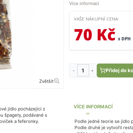
z rajčat, oliv, česneku, kaparů
Více informací
VAŠE NÁKUPNÍ CENA:
70 Kč
s DPH
Přidej do k
−
+
Zvětšit
VÍCE INFORMACÍ
ové jídlo pocházející z
ou špagety, podávané s
oviček a feferonky.
Podle jedné teorie se jídlo
Podle druhé je vytvořil res