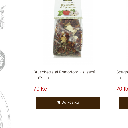
Bruschetta al Pomodoro - sušená
Spaghe
směs na...
na...
70 Kč
70 K
Do košíku