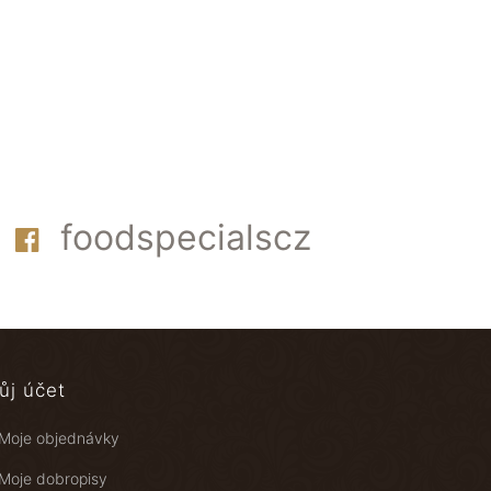
foodspecialscz
ůj účet
Moje objednávky
Moje dobropisy