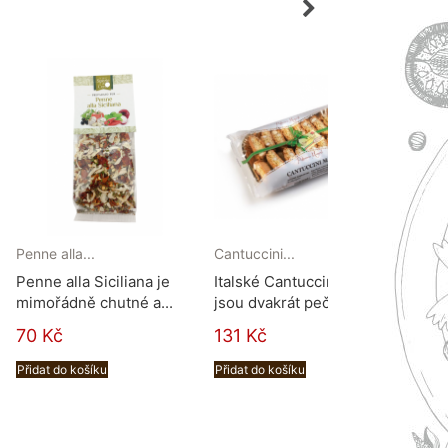
Penne alla...
Cantuccini...
Olivy
Penne alla Siciliana je
Italské Cantuccini
Pečli
mimořádně chutné a...
jsou dvakrát pečené,...
oliv 
70 Kč
131 Kč
98 
Přidat do košíku
Přidat do košíku
Přidat