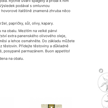
jídla. Rychle uvařil špagety a přidal k nim
. Výsledek podával s omluvnou
 hovorové italštině znamená zhruba něco
žel, papričky, sůl, olivy, kapary.
 na obalu. Mezitím na velké pánvi
ství extra panenského olivového oleje,
 směsi a lehce osmahněte. Do základu můžete
z těstovin. Přidejte těstoviny a důkladně
lé, posypané parmazánem. Buon appetito!
edena na obalu.