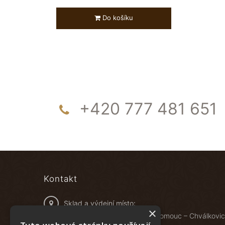
Do košíku
+420 777 481 651
Kontakt
Sklad a výdejní místo:
×
Železniční 548/4B, 772 00 Olomouc – Chválkovi