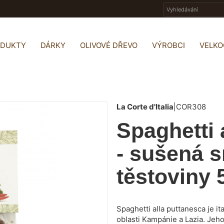
ODUKTY
DÁRKY
OLIVOVÉ DŘEVO
VÝROBCI
VELK
La Corte d'Italia
|
COR308
Spaghetti 
- sušená 
těstoviny 
Spaghetti alla puttanesca je it
oblasti Kampánie a Lazia. Je