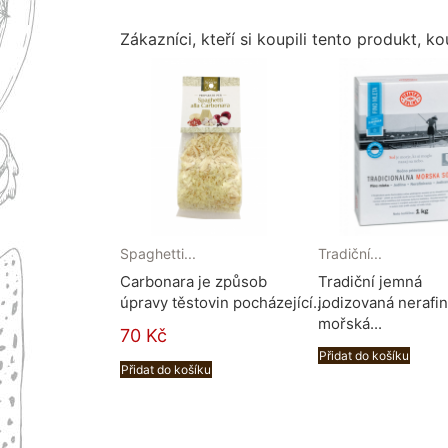
Zákazníci, kteří si koupili tento produkt, kou
Spaghetti...
Tradiční...
Carbonara je způsob
Tradiční jemná
úpravy těstovin pocházející...
jodizovaná nerafi
mořská...
70 Kč
Přidat do košíku
Přidat do košíku