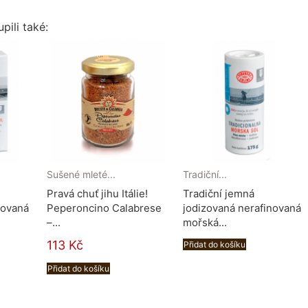
pili také:
Sušené mleté...
Tradiční...
Pravá chuť jihu Itálie!
Tradiční jemná
novaná
Peperoncino Calabrese
jodizovaná nerafinovaná
–...
mořská...
113 Kč
Přidat do košíku
Přidat do košíku