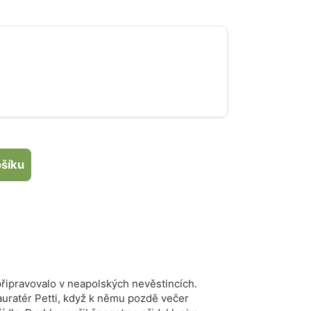
, ančoviček a feferonky.
ošíku
 připravovalo v neapolských nevěstincích.
tauratér Petti, když k němu pozdě večer