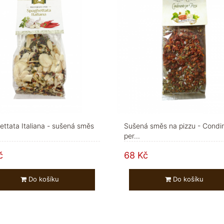
ttata Italiana - sušená směs
Sušená směs na pizzu - Cond
per...
č
68 Kč
Do košíku
Do košíku