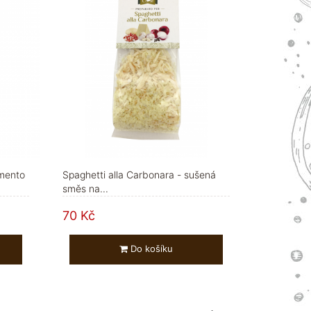
imento
Spaghetti alla Carbonara - sušená
směs na...
70 Kč
Do košíku