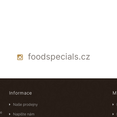
foodspecials.cz
Informace
M
Naše prodejny
ce
Napište nám