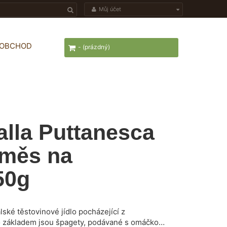
Můj účet
OOBCHOD
-
(prázdný)
alla Puttanesca
směs na
50g
alské těstovinové jídlo pocházející z
ho základem jsou špagety, podávané s omáčkou