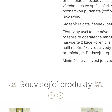
přišli hosté a dožadovali se 
všechno, co ve spíži našel
poznámkou puttanata (což v
jako švindl).
Složení: rajčata, česnek, petr
Těstoviny uvařte dle návodu
rozehřejte dostatečné množ
nasypejte 2 lžíce kořenící
nalít naběračku vroucí vody 
promíchejte. Podávejte tep
Minimální trvanlivost je uv
Související produkty
‹
›