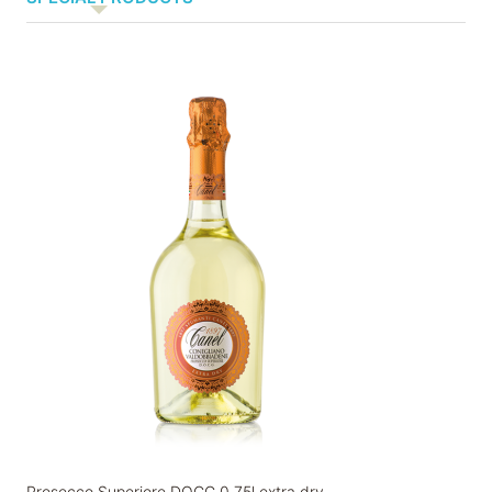
Prosecco Superiore DOCG 0,75l extra dry