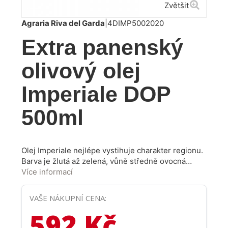
Zvětšit
Agraria Riva del Garda
|
4DIMP5002020
Extra panenský
olivový olej
Imperiale DOP
500ml
Olej Imperiale nejlépe vystihuje charakter regionu.
Barva je žlutá až zelená, vůně středně ovocná
nádechem zelených mandlí. Chuť je vyvážená, s
Více informací
výraznou, přesto nepatrnou hořkostí a silnější
kořeněnou notou. Tento olej můžete libovolně
VAŠE NÁKUPNÍ CENA:
kombinovat i s těmi nejjemnějšími pokrmy, aniž by
592 Kč
překryl jejich chuť. Typicky se využívá při přípravě
sladkovodních ryb.