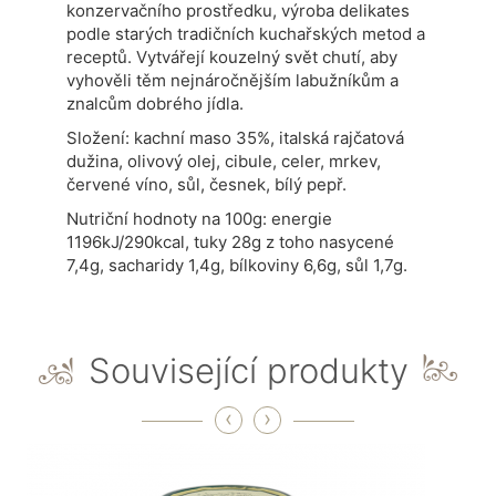
konzervačního prostředku, výroba delikates
podle starých tradičních kuchařských metod a
receptů. Vytvářejí kouzelný svět chutí, aby
vyhověli těm nejnáročnějším labužníkům a
znalcům dobrého jídla.
Složení: kachní maso 35%, italská rajčatová
dužina, olivový olej, cibule, celer, mrkev,
červené víno, sůl, česnek, bílý pepř.
Nutriční hodnoty na 100g: energie
1196kJ/290kcal, tuky 28g z toho nasycené
7,4g, sacharidy 1,4g, bílkoviny 6,6g, sůl 1,7g.
Související produkty
‹
›