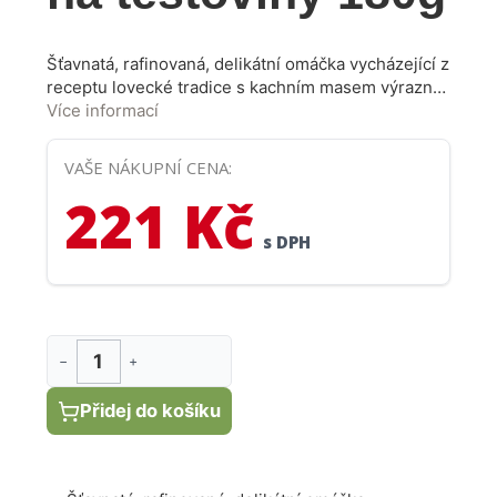
Šťavnatá, rafinovaná, delikátní omáčka vycházející z
receptu lovecké tradice s kachním masem výrazné
chuti. Dokonalá kombinace, rustikální přirozená
Více informací
chuť bez konzervantů. Omáčka je připravena velmi
pomalým vařením. Ideální je na polentu nebo
VAŠE NÁKUPNÍ CENA:
těstoviny.
221 Kč
s DPH
−
+
Přidej do košíku