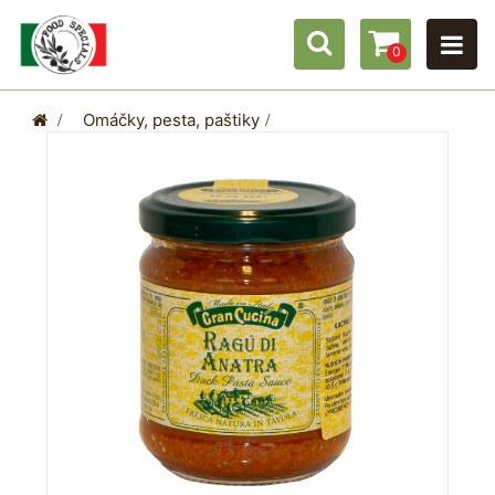
0
>
Omáčky, pesta, paštiky
>