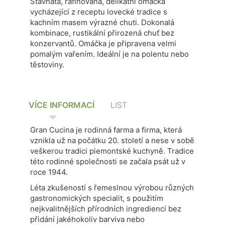
Šťavnatá, rafinovaná, delikátní omáčka
vycházející z receptu lovecké tradice s
kachním masem výrazné chuti.
Dokonalá
kombinace, rustikální přirozená chuť bez
konzervantů.
Omáčka je připravena velmi
pomalým vařením. Ideální je na polentu nebo
těstoviny.
VÍCE INFORMACÍ
LIST
Gran Cucina je rodinná farma a firma, která
vznikla už na počátku 20. století a nese v sobě
veškerou tradici piemontské kuchyně. Tradice
této rodinné společnosti se začala psát už v
roce 1944.
Léta zkušeností s řemeslnou výrobou různých
gastronomických specialit, s použitím
nejkvalitnějších přírodních ingrediencí bez
přidání jakéhokoliv barviva nebo