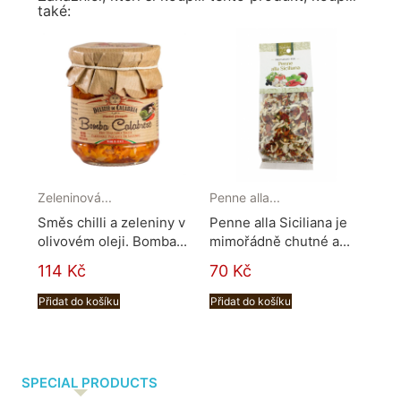
také:
Zeleninová...
Penne alla...
Omá
Směs chilli a zeleniny v
Penne alla Siciliana je
​Ra
olivovém oleji. Bomba...
mimořádně chutné a...
Bal
omá
114 Kč
70 Kč
14
Přidat do košíku
Přidat do košíku
Při
SPECIAL PRODUCTS