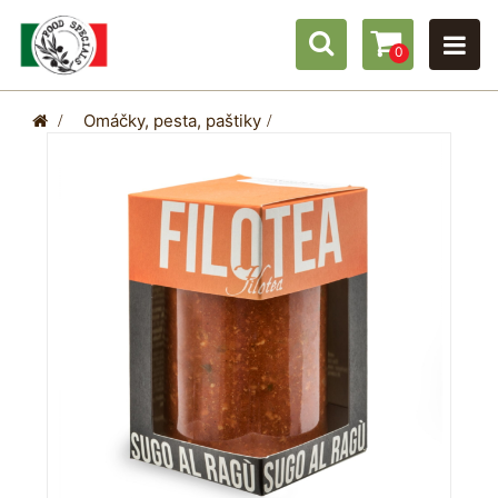
0
>
Omáčky, pesta, paštiky
>