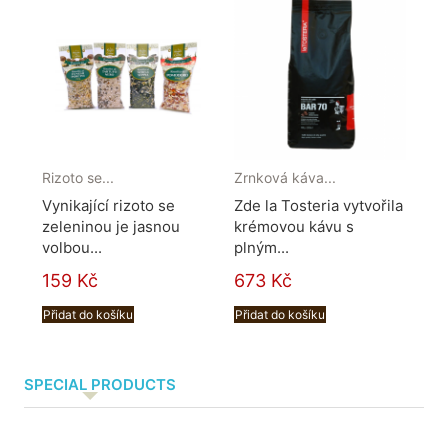
Rizoto se...
Zrnková káva...
Pan
Vynikající rizoto se
Zde la Tosteria vytvořila
Obj
zeleninou je jasnou
krémovou kávu s
ita
volbou...
plným...
159 Kč
673 Kč
Přidat do košíku
Přidat do košíku
SPECIAL PRODUCTS