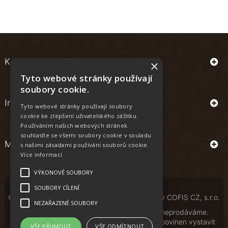
Kontakt
×
Tyto webové stránky používají
soubory cookie.
Informace
Tyto webové stránky používají soubory
cookie ke zlepšení uživatelského zážitku.
Používáním našich webových stránek
souhlasíte se všemi soubory cookie v souladu
Můj účet
s našimi zásadami používání souborů cookie.
Více informací
VÝKONOVÉ SOUBORY
SOUBORY CÍLENÍ
© Copyright | All Rights Reserved | Powered by
COFIS CZ, s.r.o.
NEZAŘAZENÉ SOUBORY
Osobám mladším 18 let alkoholické nápoje neprodáváme.
Podle zákona o evidenci tržeb je prodávající povinen vystavit
VŠE PŘIJMOUT
VŠE ODMÍTNOUT