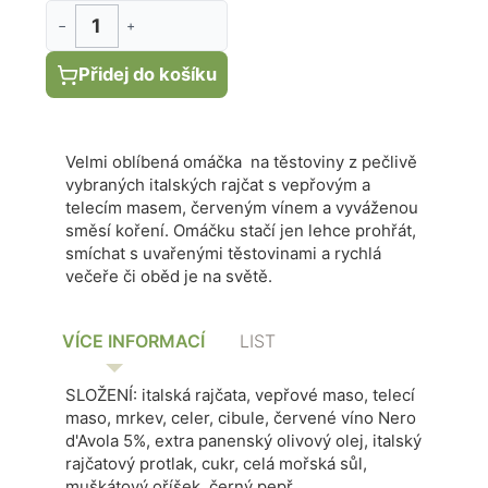
−
+
Přidej do košíku
Velmi oblíbená omáčka na těstoviny z pečlivě
vybraných italských rajčat s vepřovým a
telecím masem, červeným vínem a vyváženou
směsí koření. Omáčku stačí jen lehce prohřát,
smíchat s uvařenými těstovinami a rychlá
večeře či oběd je na světě.
VÍCE INFORMACÍ
LIST
SLOŽENÍ: italská rajčata, vepřové maso, telecí
maso, mrkev, celer, cibule, červené víno Nero
d'Avola 5%, extra panenský olivový olej, italský
rajčatový protlak, cukr, celá mořská sůl,
muškátový oříšek, černý pepř.