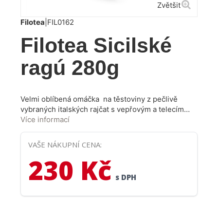
Zvětšit
Filotea
|
FIL0162
Filotea Sicilské
ragú 280g
Velmi oblíbená omáčka na těstoviny z pečlivě
vybraných italských rajčat s vepřovým a telecím
masem, červeným vínem a vyváženou směsí
Více informací
koření. Omáčku stačí jen lehce prohřát, smíchat s
uvařenými těstovinami a rychlá večeře či oběd je
VAŠE NÁKUPNÍ CENA:
na světě.
230 Kč
s DPH