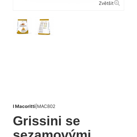
Zvětšit
I Macoritti
|
MAC802
Grissini se
sezamovými