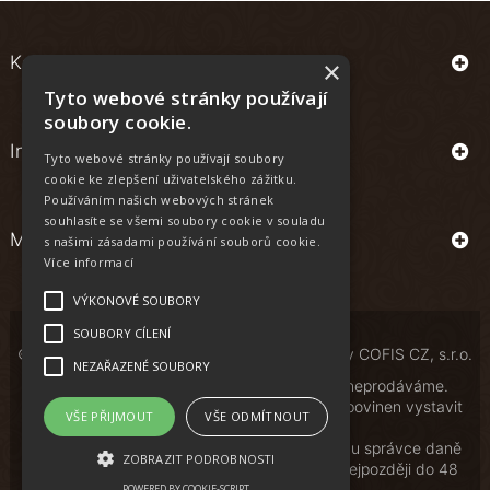
Kontakt
×
Tyto webové stránky používají
soubory cookie.
Informace
Tyto webové stránky používají soubory
cookie ke zlepšení uživatelského zážitku.
Používáním našich webových stránek
souhlasíte se všemi soubory cookie v souladu
Můj účet
s našimi zásadami používání souborů cookie.
Více informací
VÝKONOVÉ SOUBORY
SOUBORY CÍLENÍ
© Copyright | All Rights Reserved | Powered by
COFIS CZ, s.r.o.
NEZAŘAZENÉ SOUBORY
Osobám mladším 18 let alkoholické nápoje neprodáváme.
Podle zákona o evidenci tržeb je prodávající povinen vystavit
VŠE PŘIJMOUT
VŠE ODMÍTNOUT
kupujícímu účtenku.
Zároveň je povinen zaevidovat přijatou tržbu u správce daně
ZOBRAZIT PODROBNOSTI
online; v případě technického výpadku pak nejpozději do 48
hodin.
POWERED BY COOKIE-SCRIPT