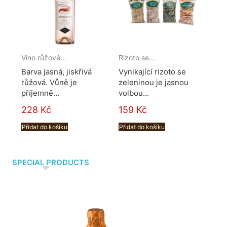
Víno růžové...
Rizoto se...
Maz
Barva jasná, jiskřivá
Vynikající rizoto se
Pe
růžová. Vůně je
zeleninou je jasnou
mí
příjemně...
volbou...
vše
228 Kč
159 Kč
51
Přidat do košíku
Přidat do košíku
Při
SPECIAL PRODUCTS