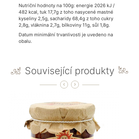
Nutriční hodnoty na 100g: energie 2026 kJ /
482 kcal, tuk 17,7g z toho nasycené mastné
kyseliny 2,5g, sacharidy 68,4g z toho cukry
2,8g, vláknina 2,7g, bílkoviny 11g, sůl 1,8g.
Datum minimální trvanlivosti je uvedeno na
obalu.
Související produkty
‹
›