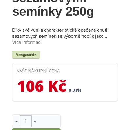
semínky 250g
Díky své vůni a charakteristické opečené chuti
sezamových semínek se výborně hodí k jako
předkrm nebo ke svačině. Fantazii se meze
Více informací
nekladou, můžete je kombinovat se sýry, všemi
typy uzenin i zeleninou. Určitě je vyzkoušejte se
Vegetarián
smetanovou gorgonzolou nebo italskou pancettou
v kombinaci s dobrým aromatickým vínem, jako je
VAŠE NÁKUPNÍ CENA:
Sauvignon nebo Traminer.
106 Kč
s DPH
−
+