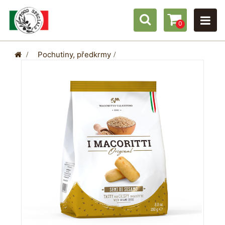
0
>
Pochutiny, předkrmy
>