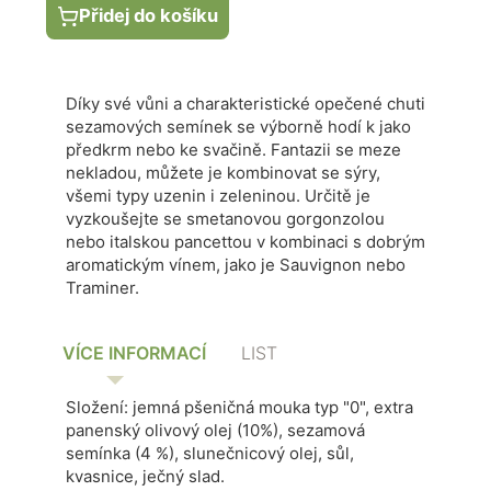
Přidej do košíku
Díky své vůni a charakteristické opečené chuti
sezamových semínek se výborně hodí k jako
předkrm nebo ke svačině. Fantazii se meze
nekladou, můžete je kombinovat se sýry,
všemi typy uzenin i zeleninou. Určitě je
vyzkoušejte se smetanovou gorgonzolou
nebo italskou pancettou v kombinaci s dobrým
aromatickým vínem, jako je Sauvignon nebo
Traminer.
VÍCE INFORMACÍ
LIST
Složení: jemná pšeničná mouka typ "0", extra
panenský olivový olej (10%), sezamová
semínka (4 %), slunečnicový olej, sůl,
kvasnice, ječný slad.