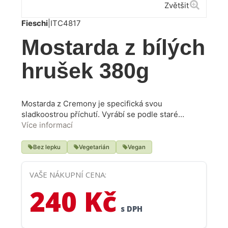
Zvětšit
Fieschi
|
ITC4817
Mostarda z bílých
hrušek 380g
Mostarda z Cremony je specifická svou
sladkoostrou příchutí. Vyrábí se podle staré
tradiční cremonské receptury z pečlivě vybraného
Více informací
ovoce z Itálie, které je kandované v hořčičném
oleji. Po získání ostré chuti je ovoce zalito
Bez lepku
Vegetarián
Vegan
cukrovým sirupem. Hodí se pro všechny, kteří
preferují jeden druh ovoce. Luxusní je v kombinaci
VAŠE NÁKUPNÍ CENA:
s italskou uzeninou, plísňovými i nezrajícími sýry.
240 Kč
s DPH