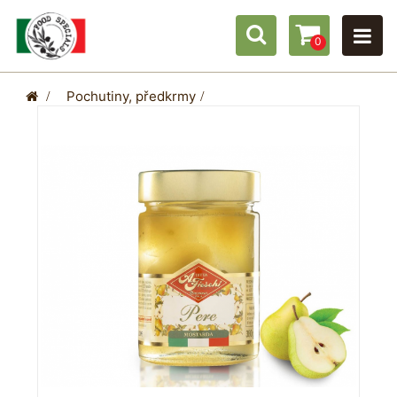
0
>
Pochutiny, předkrmy
>