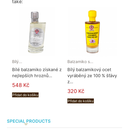
také:
Bílý...
Balzamiko s...
ORO
Bílé balzamiko získané z
Bílý balzamikový ocet
Ha
nejlepších hroznů...
vyráběný ze 100 % šťávy
smě
z...
548 Kč
41
320 Kč
Přidat do košíku
Při
Přidat do košíku
SPECIAL PRODUCTS