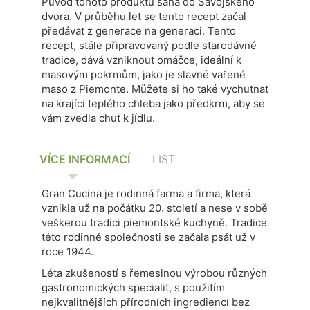
Původ tohoto produktu sahá do Savojského
dvora.
V průběhu let se tento recept začal
předávat z generace na generaci.
Tento
recept, stále připravovaný podle starodávné
tradice, dává vzniknout omáčce, ideální k
masovým pokrmům, jako je slavné vařené
maso z Piemonte.
Můžete si ho také vychutnat
na krajíci teplého chleba jako předkrm, aby se
vám zvedla chuť k jídlu.
VÍCE INFORMACÍ
LIST
Gran Cucina je rodinná farma a firma, která
vznikla už na počátku 20. století a nese v sobě
veškerou tradici piemontské kuchyně. Tradice
této rodinné společnosti se začala psát už v
roce 1944.
Léta zkušeností s řemeslnou výrobou různých
gastronomických specialit, s použitím
nejkvalitnějších přírodních ingrediencí bez