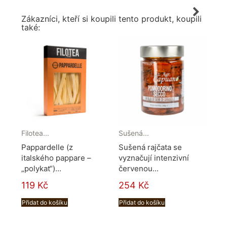
Zákazníci, kteří si koupili tento produkt, koupili
také:
Filotea...
Sušená...
Zel
Pappardelle (z
Sušená rajčata se
Smě
italského pappare –
vyznačují intenzivní
oli
„polykat“)...
červenou...
91
119 Kč
254 Kč
Při
Přidat do košíku
Přidat do košíku