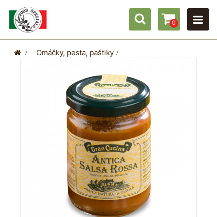
0
>
Omáčky, pesta, paštiky
>