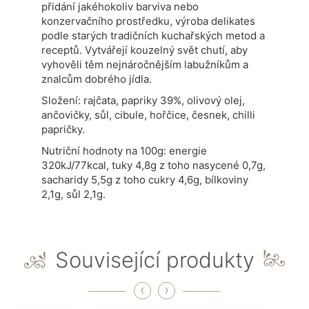
přidání jakéhokoliv barviva nebo
konzervačního prostředku, výroba delikates
podle starých tradičních kuchařských metod a
receptů. Vytvářejí kouzelný svět chutí, aby
vyhověli těm nejnáročnějším labužníkům a
znalcům dobrého jídla.
Složení: rajčata, papriky 39%, olivový olej,
ančovičky, sůl, cibule, hořčice, česnek, chilli
papričky.
Nutriční hodnoty na 100g: energie
320kJ/77kcal, tuky 4,8g z toho nasycené 0,7g,
sacharidy 5,5g z toho cukry 4,6g, bílkoviny
2,1g, sůl 2,1g.
Související produkty
‹
›