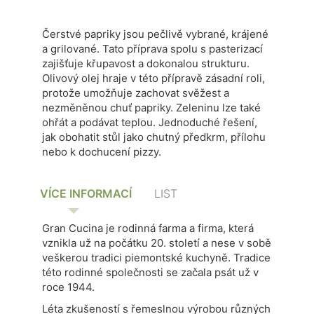
Čerstvé papriky jsou pečlivě vybrané, krájené
a grilované. Tato příprava spolu s pasterizací
zajišťuje křupavost a dokonalou strukturu.
Olivový olej hraje v této přípravě zásadní roli,
protože umožňuje zachovat svěžest a
nezměněnou chuť papriky. Zeleninu lze také
ohřát a podávat teplou. Jednoduché řešení,
jak obohatit stůl jako chutný předkrm, přílohu
nebo k dochucení pizzy.
VÍCE INFORMACÍ
LIST
Gran Cucina je rodinná farma a firma, která
vznikla už na počátku 20. století a nese v sobě
veškerou tradici piemontské kuchyně. Tradice
této rodinné společnosti se začala psát už v
roce 1944.
Léta zkušeností s řemeslnou výrobou různých