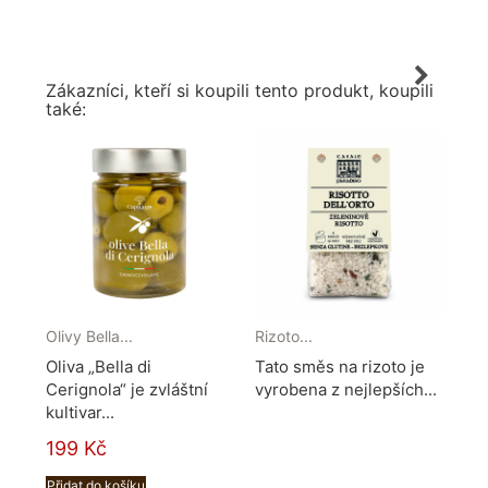
Zákazníci, kteří si koupili tento produkt, koupili
také:
Olivy Bella...
Rizoto...
Dár
Oliva „Bella di
Tato směs na rizoto je
Dá
Cerignola“ je zvláštní
vyrobena z nejlepších...
"B
kultivar...
do
199 Kč
69
Přidat do košíku
Při