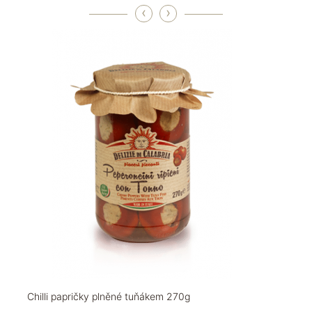
‹
›
Chilli papričky plněné tuňákem 270g