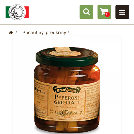
0
>
Pochutiny, předkrmy
>