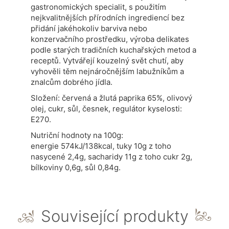
gastronomických specialit, s použitím
nejkvalitnějších přírodních ingrediencí bez
přidání jakéhokoliv barviva nebo
konzervačního prostředku, výroba delikates
podle starých tradičních kuchařských metod a
receptů. Vytvářejí kouzelný svět chutí, aby
vyhověli těm nejnáročnějším labužníkům a
znalcům dobrého jídla.
Složení: červená a žlutá paprika 65%, olivový
olej, cukr, sůl, česnek, regulátor kyselosti:
E270.
Nutriční hodnoty na 100g:
energie 574kJ/138kcal, tuky 10g z toho
nasycené 2,4g, sacharidy 11g z toho cukr 2g,
bílkoviny 0,6g, sůl 0,84g.
Související produkty