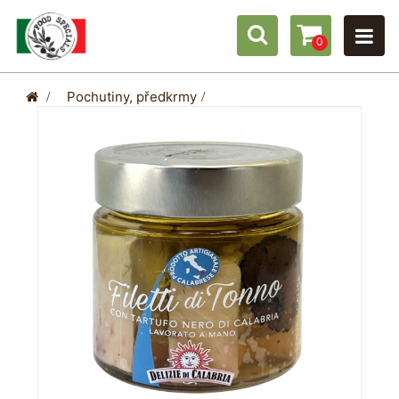
0
>
Pochutiny, předkrmy
>