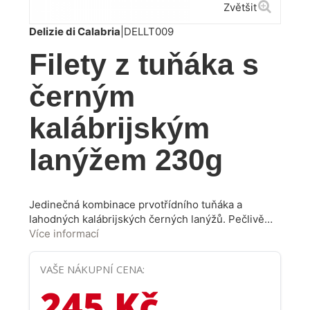
Zvětšit
Delizie di Calabria
|
DELLT009
Filety z tuňáka s
černým
kalábrijským
lanýžem 230g
Jedinečná kombinace prvotřídního tuňáka a
lahodných kalábrijských černých lanýžů. Pečlivě
vybraný, nejkvalitnější tuňák, zpracovaný výhradně
Více informací
ručně. Tradiční receptura a skvělý výběr surovin
dává výrobku vyniknout svou chutí a vůní. Křehké
VAŠE NÁKUPNÍ CENA:
rybí maso konzervované v olivovém oleji se skvěle
245 Kč
hodí k vynikající svačině, jako doplněk do salátů,
přísada do těstovin a dalších originálních receptů.