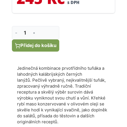
s DPH
−
+
Přidej do košíku
Jedinečná kombinace prvotřídního tuňáka a
lahodných kalábrijských černých
lanýžů.
Pečlivě vybraný, nejkvalitnější tuňák,
zpracovaný výhradně ručně
. T
radiční
receptura a skvělý výběr surovin dává
výrobku vyniknout svou chutí a vůní.
Křehké
rybí maso konzervované v olivovém oleji se
skvěle hodí k vynikající svačině, jako doplněk
do salátů, přísada do těstovin a dalších
originálních receptů.