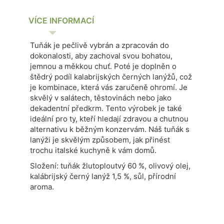
VÍCE INFORMACÍ
Tuňák je pečlivě vybrán a zpracován do
dokonalosti, aby zachoval svou bohatou,
jemnou a měkkou chuť. Poté je doplněn o
štědrý podíl kalabrijských černých lanýžů, což
je kombinace, která vás zaručeně ohromí.
Je
skvělý v salátech, těstovinách nebo jako
dekadentní předkrm. Tento výrobek je také
ideální pro ty, kteří hledají zdravou a chutnou
alternativu k běžným konzervám.
Náš tuňák s
lanýži je skvělým způsobem, jak přinést
trochu italské kuchyně k vám domů.
Složení: tuňák žlutoploutvý 60 %, olivový olej,
kalábrijský černý lanýž 1,5 %, sůl, přírodní
aroma.