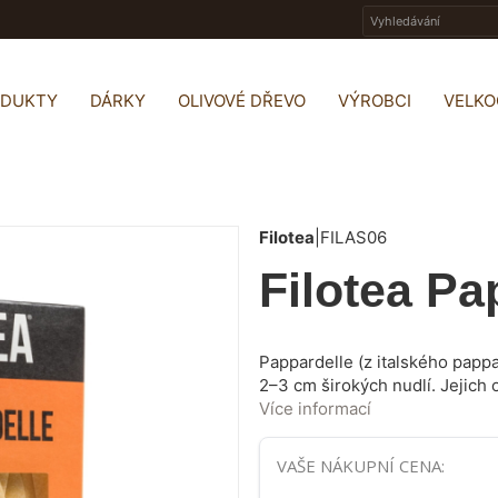
ODUKTY
DÁRKY
OLIVOVÉ DŘEVO
VÝROBCI
VELK
Filotea
|
FILAS06
Filotea Pa
Pappardelle (z italského pappa
2–3 cm širokých nudlí. Jejich 
jsou velmi populární, takže se
Více informací
festivaly věnované pouze těm
VAŠE NÁKUPNÍ CENA: