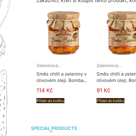
Zákazníci, kteří si koupili tento produkt, kou
Zeleninová...
Zeleninová...
Směs chilli a zeleniny v
Směs chilli a zele
olivovém oleji. Bomba...
olivovém oleji. Bo
114 Kč
91 Kč
Přidat do košíku
Přidat do košíku
SPECIAL PRODUCTS