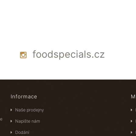
foodspecials.cz
Informace
M
Naše prodejny
ce
Napište nám
Dodání