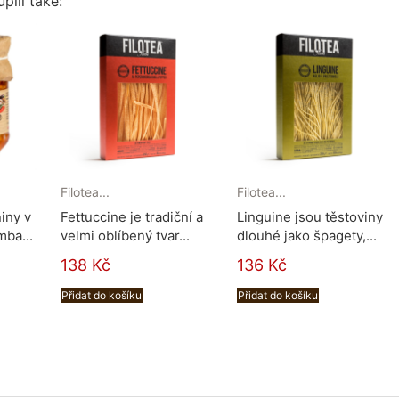
pili také:
Filotea...
Filotea...
niny v
Fettuccine je tradiční a
Linguine jsou těstoviny
mba...
velmi oblíbený tvar...
dlouhé jako špagety,...
138 Kč
136 Kč
Přidat do košíku
Přidat do košíku