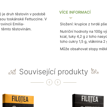
VÍCE INFORMACÍ
) je dru
h
těstovin
v podobě
 jsou toskánské
Fettuccine
. V
provincii
Emilia-
Složení: krupice z tvrdé pš
e těmto těstovinám.
Nutriční hodnoty na 100g v
kcal, tuky 4,2 g z toho nasy
toho cukry 1,5 g, vláknina 2 
Může obsahovat stopy měkk
Související produkty
‹
›