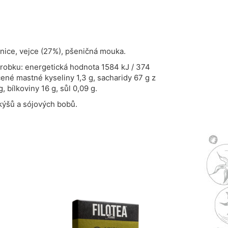
enice, vejce (27%), pšeničná mouka.
ýrobku: energetická hodnota 1584 kJ / 374
cené mastné kyseliny 1,3 g, sacharidy 67 g z
g, bílkoviny 16 g, sůl 0,09 g.
ýšů a sójových bobů.