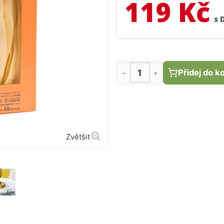
119 Kč
s 
Přidej do k
−
+
Zvětšit