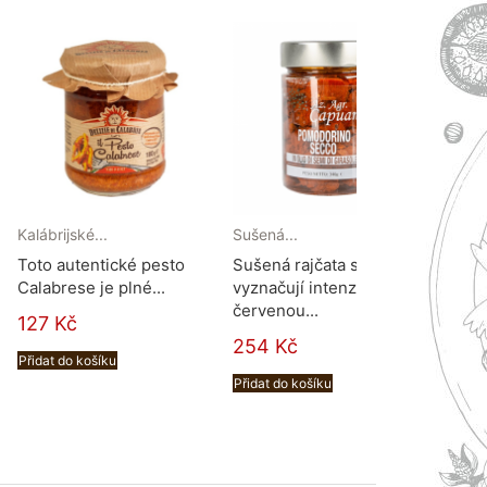
Kalábrijské...
Sušená...
Filote
Toto autentické pesto
Sušená rajčata se
Tagli
Calabrese je plné...
vyznačují intenzivní
ploch
červenou...
127 Kč
119 
254 Kč
Přidat do košíku
Přidat
Přidat do košíku