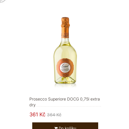
Prosecco Superiore DOCG 0,75l extra
dry
361 Kč
364 Kč
Do košíku