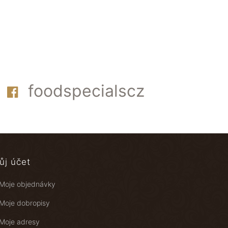
foodspecialscz
ůj účet
Moje objednávky
Moje dobropisy
Moje adresy