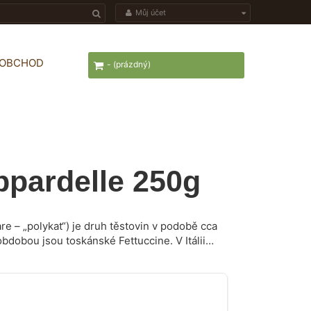
Můj účet
OOBCHOD
-
(prázdný)
ppardelle 250g
re – „polykat“) je druh těstovin v podobě cca
obdobou jsou toskánské Fettuccine. V Itálii
 např. v provincii Emilia-Romagna pořádají
to těstovinám.