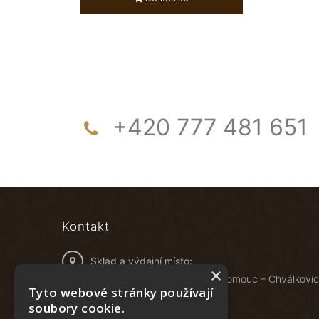
+420 777 481 651
Kontakt
Sklad a výdejní místo:
×
Železniční 548/4B, 772 00 Olomouc – Chválkovi
Tyto webové stránky používají
soubory cookie.
Food specials s.r.o.