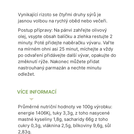
Vynikající rizoto se čtyřmi druhy sýrů je
jasnou volbou na rychlý oběd nebo večeři.
Postup přípravy: Na pánvi zahřejte olivový
olej, vsypte obsah balíčku a zlehka restujte 2
minuty.
Poté přidejte naběračku vývaru.
Vařte
na mírném ohni asi 25 minut, míchejte a vždy
po odvaření přidávejte další vývar, opakujte do
změknutí rýže.
Nakonec můžete přidat
nastrouhaný parmazán a nechte minutu
odležet.
VÍCE INFORMACÍ
Průměrné nutriční hodnoty ve 100g výrobku:
energie 1406Kj, tuky 3,3g, z toho nasycené
mastné kyseliny 1,8g, sacharidy 66g z toho
cukry 0,3g, vláknina 2,5g, bílkoviny 9,6g, sůl
2,83g.