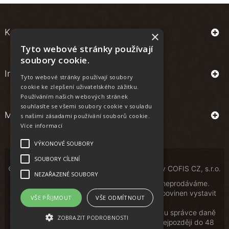
Kontakt
×
Tyto webové stránky používají
soubory cookie.
Informace
Tyto webové stránky používají soubory
cookie ke zlepšení uživatelského zážitku.
Používáním našich webových stránek
souhlasíte se všemi soubory cookie v souladu
Můj účet
s našimi zásadami používání souborů cookie.
Více informací
VÝKONOVÉ SOUBORY
SOUBORY CÍLENÍ
© Copyright | All Rights Reserved | Powered by
COFIS CZ, s.r.o.
NEZAŘAZENÉ SOUBORY
Osobám mladším 18 let alkoholické nápoje neprodáváme.
Podle zákona o evidenci tržeb je prodávající povinen vystavit
VŠE PŘIJMOUT
VŠE ODMÍTNOUT
kupujícímu účtenku.
Zároveň je povinen zaevidovat přijatou tržbu u správce daně
ZOBRAZIT PODROBNOSTI
online; v případě technického výpadku pak nejpozději do 48