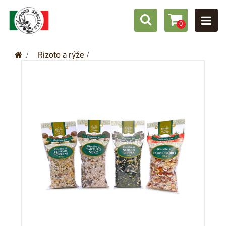
0
>
Rizoto a rýže
>