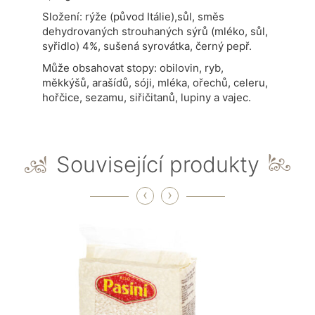
Složení: rýže (původ Itálie),sůl, směs
dehydrovaných strouhaných sýrů (mléko, sůl,
syřidlo) 4%, sušená syrovátka, černý pepř.
Může obsahovat stopy: obilovin, ryb,
měkkýšů, arašídů, sóji, mléka, ořechů, celeru,
hořčice, sezamu, siřičitanů, lupiny a vajec.
Související produkty
‹
›