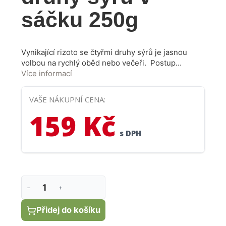
sáčku 250g
Vynikající rizoto se čtyřmi druhy sýrů je jasnou
volbou na rychlý oběd nebo večeři. Postup
přípravy: Na pánvi zahřejte olivový olej, vsypte
Více informací
obsah balíčku a zlehka restujte 2 minuty. Poté
přidejte naběračku vývaru. Vařte na mírném ohni
VAŠE NÁKUPNÍ CENA:
asi 25 minut, míchejte a vždy po odvaření
159 Kč
přidávejte další vývar, opakujte do změknutí
rýže. Nakonec můžete přidat nastrouhaný
s DPH
parmazán a nechte minutu odležet.
−
+
Přidej do košíku