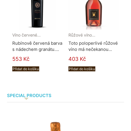
Víno červené...
Růžové víno...
Bol
Rubínově červená barva
Toto poloperlivé růžové
Bo
s nádechem granátu....
víno má nečekanou...
pře
z...
553 Kč
403 Kč
17
Přidat do košíku
Přidat do košíku
Při
SPECIAL PRODUCTS