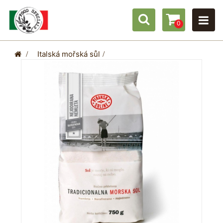
0
>
Italská mořská sůl
>