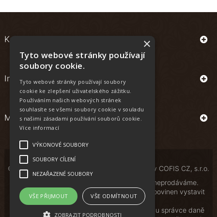
Kontakt
×
Tyto webové stránky používají
soubory cookie.
Informace
Tyto webové stránky používají soubory
cookie ke zlepšení uživatelského zážitku.
Používáním našich webových stránek
souhlasíte se všemi soubory cookie v souladu
Můj účet
s našimi zásadami používání souborů cookie.
Více informací
VÝKONOVÉ SOUBORY
SOUBORY CÍLENÍ
© Copyright | All Rights Reserved | Powered by
COFIS CZ, s.r.o.
NEZAŘAZENÉ SOUBORY
Osobám mladším 18 let alkoholické nápoje neprodáváme.
Podle zákona o evidenci tržeb je prodávající povinen vystavit
VŠE PŘIJMOUT
VŠE ODMÍTNOUT
kupujícímu účtenku.
Zároveň je povinen zaevidovat přijatou tržbu u správce daně
ZOBRAZIT PODROBNOSTI