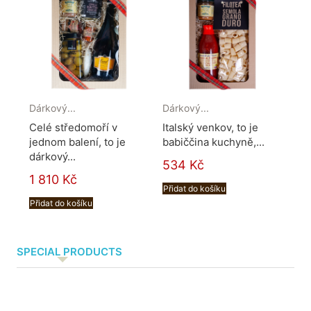
Dárkový...
Dárkový...
Dár
Celé středomoří v
Italský venkov, to je
Ita
jednom balení, to je
babiččina kuchyně,...
ane
dárkový...
534 Kč
42
1 810 Kč
Přidat do košíku
Při
Přidat do košíku
SPECIAL PRODUCTS