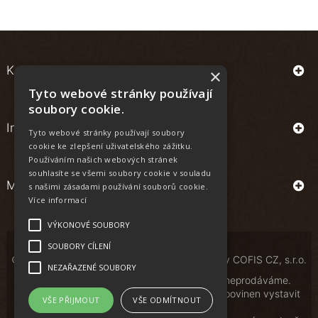
Kontakt
×
Tyto webové stránky používají
soubory cookie.
Informace
Tyto webové stránky používají soubory
cookie ke zlepšení uživatelského zážitku.
Používáním našich webových stránek
souhlasíte se všemi soubory cookie v souladu
Můj účet
s našimi zásadami používání souborů cookie.
Více informací
VÝKONOVÉ SOUBORY
SOUBORY CÍLENÍ
© Copyright | All Rights Reserved | Powered by
COFIS CZ, s.r.o.
NEZAŘAZENÉ SOUBORY
Osobám mladším 18 let alkoholické nápoje neprodáváme.
Podle zákona o evidenci tržeb je prodávající povinen vystavit
VŠE PŘIJMOUT
VŠE ODMÍTNOUT
kupujícímu účtenku.