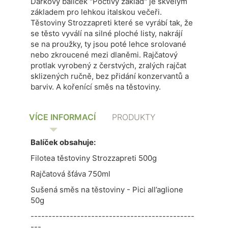
Dárkový balíček "Poctivý základ" je skvělým
základem pro lehkou italskou večeři.
Těstoviny Strozzapreti které
se vyrábí tak, že
se t
ěsto vyválí na silné ploché listy, nakrájí
se na proužky, ty jsou
poté lehce srolované
nebo zkroucené mezi dlaněmi
.
Rajčatový
protlak
vyrobený z čerstvých, zralých rajčat
sklizených ručně, bez přidání konzervantů a
barviv
. A kořenící směs na těstoviny.
VÍCE INFORMACÍ
PRODUKTY
Balíček obsahuje:
Filotea těstoviny Strozzapreti 500g
Rajčatová šťáva 750ml
Sušená směs na těstoviny - Pici all’aglione
50g
----------------------------------------------
---