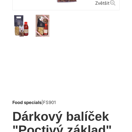
Zvětšit
Food specials
|
FS901
Dárkový balíček
"Poctivý základ"