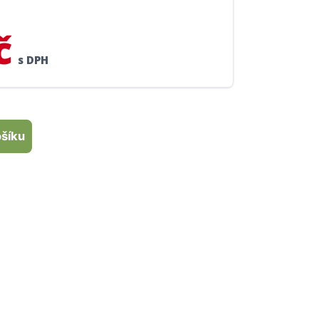
č
s DPH
ošíku