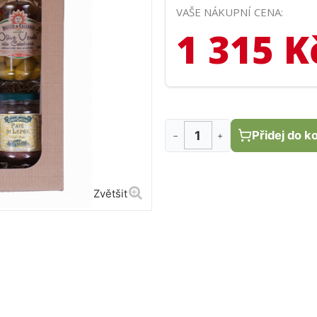
VAŠE NÁKUPNÍ CENA:
1 315 K
Přidej do k
−
+
Zvětšit