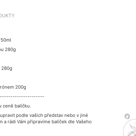
DUKTY
750ml
ou 280g
u 280g
itrónem 200g
---------------------
v ceně balíčku.
 upravit podle vašich představ nebo v jiné
m a rádi Vám připravíme balíček dle Vašeho