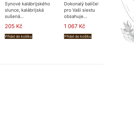
Synové kalábrijského
Dokonalý balíček
Víno 
slunce, kalábrijská
pro Vaši siestu
vůni
sušená...
obsahuje...
440
205 Kč
1 067 Kč
Přidat
Přidat do košíku
Přidat do košíku