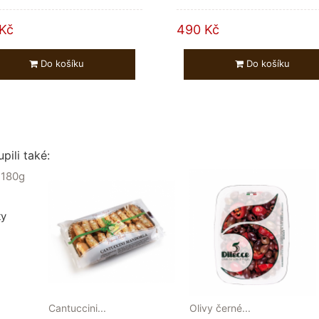
Kč
490 Kč
Do košíku
Do košíku
pili také:
ty
Cantuccini...
Olivy černé...