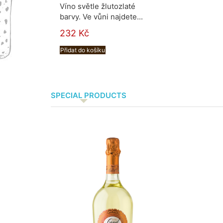
Víno světle žlutozlaté
barvy. Ve vůni najdete...
232 Kč
Přidat do košíku
SPECIAL PRODUCTS