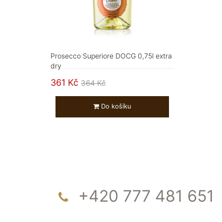
Prosecco Superiore DOCG 0,75l extra
dry
361 Kč
364 Kč
Do košíku
+420 777 481 651