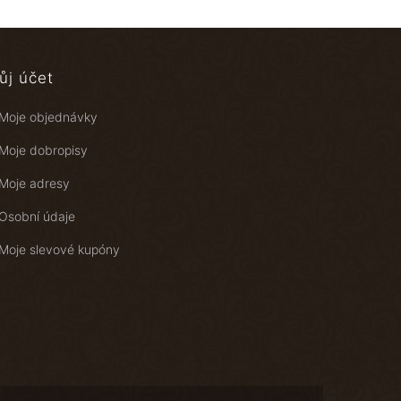
ůj účet
Moje objednávky
Moje dobropisy
Moje adresy
Osobní údaje
Moje slevové kupóny