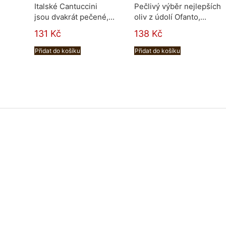
Italské Cantuccini
Pečlivý výběr nejlepších
jsou dvakrát pečené,...
oliv z údolí Ofanto,...
131 Kč
138 Kč
Přidat do košíku
Přidat do košíku