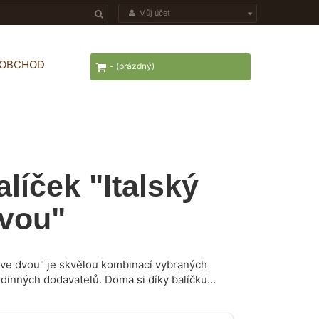
Můj účet
OOBCHOD
-
(prázdný)
líček "Italský
dvou"
r ve dvou" je skvělou kombinací vybraných
rodinných dodavatelů. Doma si díky balíčku
o na dovolené v Itálii, klidně každý
zkým nebo sami sobě.