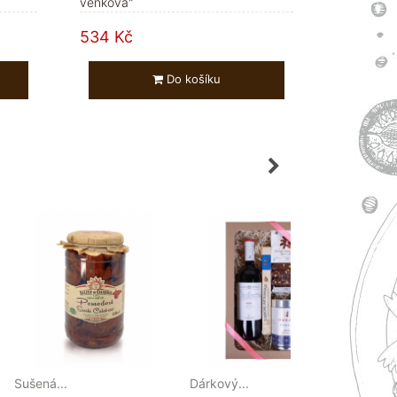
venkova"
534 Kč
Do košíku
Sušená...
Dárkový...
Víno b