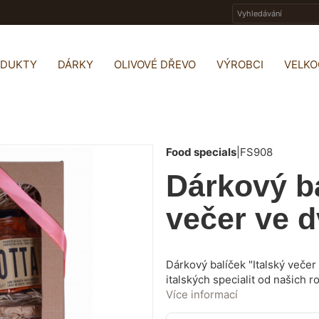
ODUKTY
DÁRKY
OLIVOVÉ DŘEVO
VÝROBCI
VELK
Food specials
|
FS908
Dárkový ba
večer ve 
Dárkový balíček "Italský veče
italských specialit od našich 
snadno vytvoříte atmosféru jak
Více informací
den. Udělejte radost svým blí