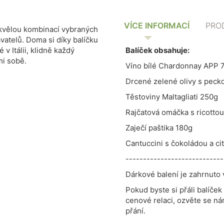
VÍCE INFORMACÍ
PRO
 skvělou kombinací vybraných
vatelů. Doma si díky balíčku
v Itálii, klidně každý
Balíček obsahuje:
mi sobě.
Víno bílé Chardonnay APP 
Drcené zelené olivy s peck
Těstoviny Maltagliati 250g
Rajčatová omáčka s ricotto
Zaječí paštika 180g
Cantuccini s čokoládou a c
----------------------------
Dárkové balení je zahrnuto 
Pokud byste si přáli balíček
cenové relaci, ozvěte se ná
přání.