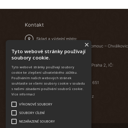
Kontakt
Sklad a výdejní místo:
×
Železniční 548/4B, 772 00 Olomouc – Chválkovi
Tyto webové stránky používají
soubory cookie.
Food specials s.r.o.
Vyšehradská 1349/2, 128 00 Praha 2, IČ:
Tyto webové stránky používají soubory
05622816
cookie ke zlepšení uživatelského zážitku.
Používáním našich webových stránek
Zavolejte nám:
+420 777 481 651
souhlasíte se všemi soubory cookie v souladu
s našimi zásadami používání souborů cookie.
Více informací
E-mail:
eshop@foodspecials.cz
VÝKONOVÉ SOUBORY
SOUBORY CÍLENÍ
NEZAŘAZENÉ SOUBORY