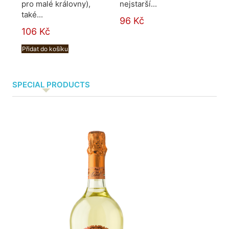
pro malé královny),
nejstarší...
těs
také...
tra
96 Kč
106 Kč
13
Přidat do košíku
Při
SPECIAL PRODUCTS