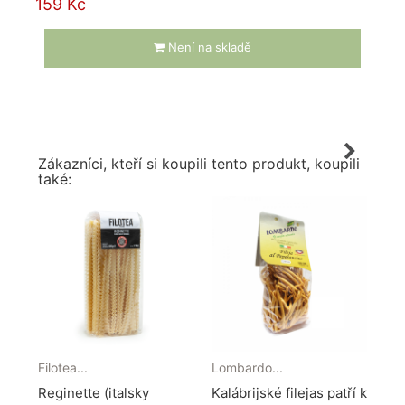
159 Kč
Není na skladě
Zákazníci, kteří si koupili tento produkt, koupili
také:
Filotea...
Lombardo...
Filo
Reginette (italsky
Kalábrijské filejas patří k
Tag