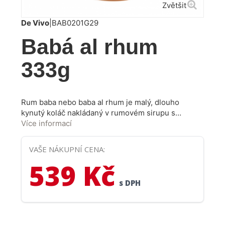
Zvětšit
De Vivo
|
BAB0201G29
Babá al rhum
333g
Rum baba nebo baba al rhum je malý, dlouho
kynutý koláč nakládaný v rumovém sirupu s
cukrem. Elegantní sklenice, ve které najdete
Více informací
jednotlivé porce (asi 5 cm vysoký, mírně zkosený
válec). Podávat je můžete jen tak nebo je můžete
VAŠE NÁKUPNÍ CENA:
naplnit šlehačkou nebo krémem.
539 Kč
s DPH