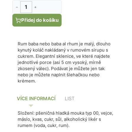
−
+
Přidej do košíku
Rum baba nebo baba al rhum je malý, dlouho
kynutý koláč nakládaný v rumovém sirupu s
cukrem. Elegantní sklenice, ve které najdete
jednotlivé porce (asi 5 cm vysoký, mírně
zkosený válec). Podávat je můžete jen tak
nebo je můžete naplnit šlehačkou nebo
krémem.
VÍCE INFORMACÍ
LIST
Složení: pšeničná hladká mouka typ 00, vejce,
máslo, kvas, cukr, sůl, alkoholický likér s
rumem (voda, cukr, rum).